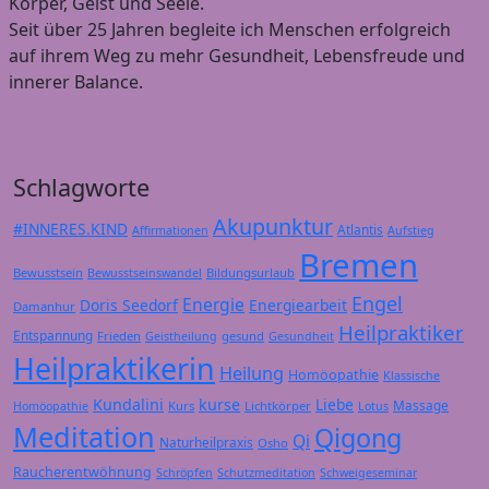
Körper, Geist und Seele.
Seit über 25 Jahren begleite ich Menschen erfolgreich
auf ihrem Weg zu mehr Gesundheit, Lebensfreude und
innerer Balance.
Schlagworte
Akupunktur
#INNERES.KIND
Atlantis
Affirmationen
Aufstieg
Bremen
Bewusstsein
Bildungsurlaub
Bewusstseinswandel
Engel
Energie
Doris Seedorf
Energiearbeit
Damanhur
Heilpraktiker
Entspannung
Frieden
gesund
Geistheilung
Gesundheit
Heilpraktikerin
Heilung
Homöopathie
Klassische
Kundalini
kurse
Liebe
Massage
Kurs
Lichtkörper
Homöopathie
Lotus
Meditation
Qigong
Qi
Naturheilpraxis
Osho
Raucherentwöhnung
Schröpfen
Schutzmeditation
Schweigeseminar