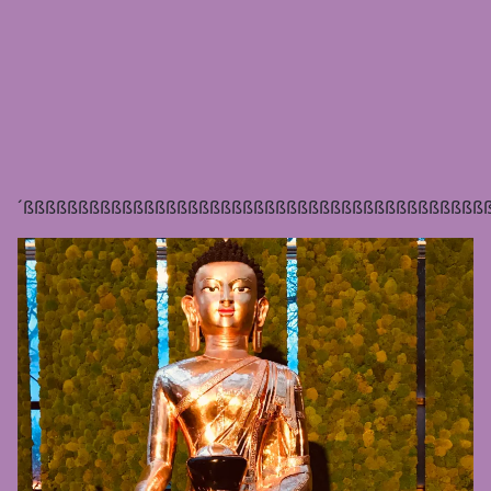
´ßßßßßßßßßßßßßßßßßßßßßßßßßßßßßßßßßßßßßßßßßß