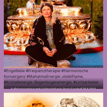
#Engelliebe #Frequenztherapie #Harmonische
Konvergenz #MahatmaEnergie ‚violetFlame,
#Kristallenergie ‚Regenbogenenergie, #Lichtarbeiter
Aufstiegsseminar mit Heilpraktikerin Doris Seedorf 30.8.2019-
1.9.2019