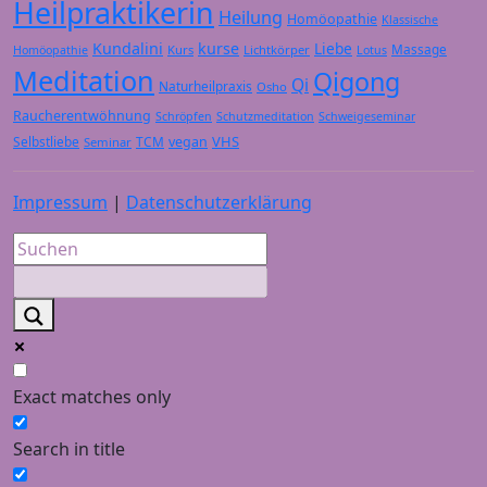
Heilpraktikerin
Heilung
Homöopathie
Klassische
Kundalini
kurse
Liebe
Massage
Kurs
Lichtkörper
Homöopathie
Lotus
Meditation
Qigong
Qi
Naturheilpraxis
Osho
Raucherentwöhnung
Schröpfen
Schutzmeditation
Schweigeseminar
VHS
Selbstliebe
TCM
vegan
Seminar
Impressum
|
Datenschutzerklärung
Exact matches only
Search in title