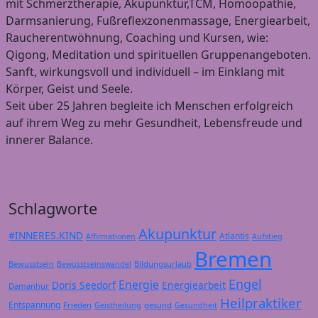
mit Schmerztherapie, Akupunktur,TCM, Homöopathie,
Darmsanierung, Fußreflexzonenmassage, Energiearbeit,
Raucherentwöhnung, Coaching und Kursen, wie:
Qigong, Meditation und spirituellen Gruppenangeboten.
Sanft, wirkungsvoll und individuell – im Einklang mit
Körper, Geist und Seele.
Seit über 25 Jahren begleite ich Menschen erfolgreich
auf ihrem Weg zu mehr Gesundheit, Lebensfreude und
innerer Balance.
Schlagworte
Akupunktur
#INNERES.KIND
Atlantis
Affirmationen
Aufstieg
Bremen
Bewusstsein
Bildungsurlaub
Bewusstseinswandel
Engel
Energie
Doris Seedorf
Energiearbeit
Damanhur
Heilpraktiker
Entspannung
Frieden
gesund
Geistheilung
Gesundheit