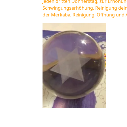
Jeden dritten Donnerstag, zur Erhöhu
Schwingungserhöhung, Reinigung deiner 
der Merkaba, Reinigung, Öffnung und A