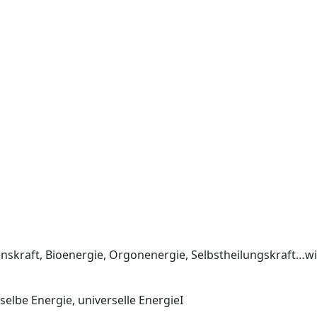
benskraft, Bioenergie, Orgonenergie, Selbstheilungskraft…
elbe Energie, universelle EnergieI