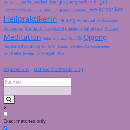
Engel
Energie
Doris Seedorf
Energiearbeit
Damanhur
Heilpraktiker
Entspannung
Frieden
gesund
Geistheilung
Gesundheit
Heilpraktikerin
Heilung
Homöopathie
Klassische
Kundalini
kurse
Liebe
Massage
Kurs
Lichtkörper
Homöopathie
Lotus
Meditation
Qigong
Qi
Naturheilpraxis
Osho
Raucherentwöhnung
Schröpfen
Schutzmeditation
Schweigeseminar
VHS
Selbstliebe
TCM
vegan
Seminar
Impressum
|
Datenschutzerklärung
Exact matches only