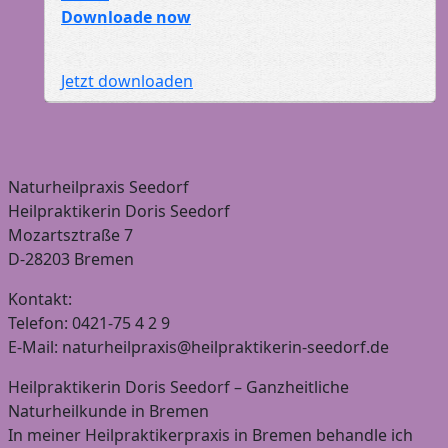
Downloade now
Jetzt downloaden
Naturheilpraxis Seedorf
Heilpraktikerin Doris Seedorf
Mozartsztraße 7
D-28203 Bremen
Kontakt:
Telefon: 0421-75 4 2 9
E-Mail: naturheilpraxis@heilpraktikerin-seedorf.de
Heilpraktikerin Doris Seedorf – Ganzheitliche
Naturheilkunde in Bremen
In meiner Heilpraktikerpraxis in Bremen behandle ich