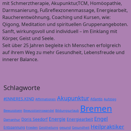
mit Schmerztherapie, Akupunktur,TCM, Homöopathie,
Darmsanierung, Fußreflexzonenmassage, Energiearbeit,
Raucherentwöhnung, Coaching und Kursen, wie:
Qigong, Meditation und spirituellen Gruppenangeboten.
Sanft, wirkungsvoll und individuell – im Einklang mit
Körper, Geist und Seele.
Seit über 25 Jahren begleite ich Menschen erfolgreich
auf ihrem Weg zu mehr Gesundheit, Lebensfreude und
innerer Balance.
Schlagworte
Akupunktur
#INNERES.KIND
Atlantis
Affirmationen
Aufstieg
Bremen
Bewusstsein
Bildungsurlaub
Bewusstseinswandel
Engel
Energie
Doris Seedorf
Energiearbeit
Damanhur
Heilpraktiker
Entspannung
Frieden
gesund
Geistheilung
Gesundheit