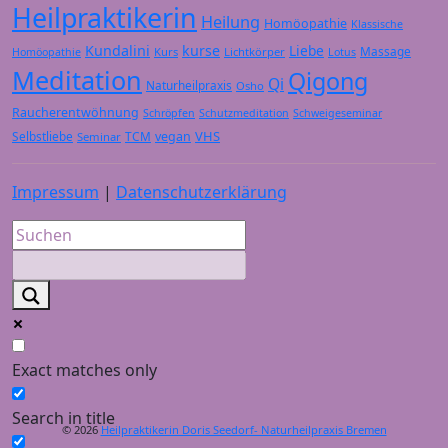
Heilpraktikerin
Heilung
Homöopathie
Klassische
Kundalini
kurse
Liebe
Massage
Kurs
Lichtkörper
Homöopathie
Lotus
Meditation
Qigong
Qi
Naturheilpraxis
Osho
Raucherentwöhnung
Schröpfen
Schutzmeditation
Schweigeseminar
VHS
Selbstliebe
TCM
vegan
Seminar
Impressum
|
Datenschutzerklärung
Exact matches only
Search in title
© 2026
Heilpraktikerin Doris Seedorf- Naturheilpraxis Bremen