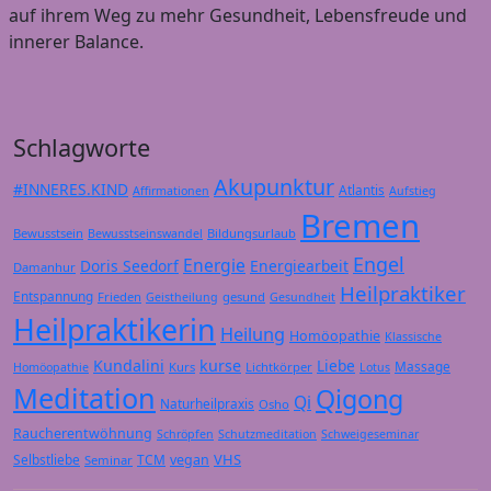
auf ihrem Weg zu mehr Gesundheit, Lebensfreude und
innerer Balance.
Schlagworte
Akupunktur
#INNERES.KIND
Atlantis
Affirmationen
Aufstieg
Bremen
Bewusstsein
Bildungsurlaub
Bewusstseinswandel
Engel
Energie
Doris Seedorf
Energiearbeit
Damanhur
Heilpraktiker
Entspannung
Frieden
gesund
Geistheilung
Gesundheit
Heilpraktikerin
Heilung
Homöopathie
Klassische
Kundalini
kurse
Liebe
Massage
Kurs
Lichtkörper
Homöopathie
Lotus
Meditation
Qigong
Qi
Naturheilpraxis
Osho
Raucherentwöhnung
Schröpfen
Schutzmeditation
Schweigeseminar
VHS
Selbstliebe
TCM
vegan
Seminar