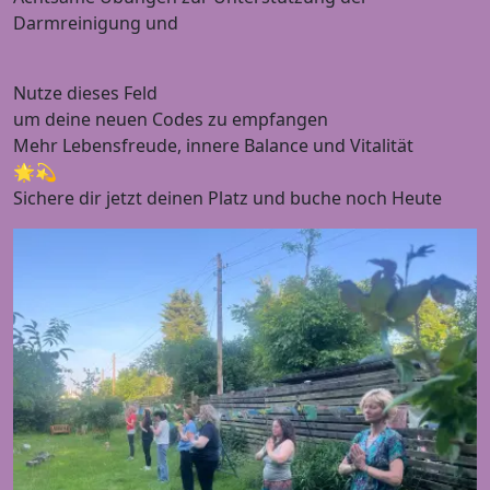
Darmreinigung und
Nutze dieses Feld
um deine neuen Codes zu empfangen
Mehr Lebensfreude, innere Balance und Vitalität
🌟💫
Sichere dir jetzt deinen Platz und buche noch Heute