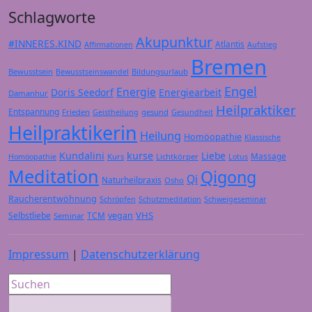
Schlagworte
Akupunktur
#INNERES.KIND
Atlantis
Affirmationen
Aufstieg
Bremen
Bewusstsein
Bildungsurlaub
Bewusstseinswandel
Engel
Energie
Doris Seedorf
Energiearbeit
Damanhur
Heilpraktiker
Entspannung
Frieden
gesund
Geistheilung
Gesundheit
Heilpraktikerin
Heilung
Homöopathie
Klassische
Kundalini
kurse
Liebe
Massage
Kurs
Lichtkörper
Homöopathie
Lotus
Meditation
Qigong
Qi
Naturheilpraxis
Osho
Raucherentwöhnung
Schröpfen
Schutzmeditation
Schweigeseminar
VHS
Selbstliebe
TCM
vegan
Seminar
Impressum
|
Datenschutzerklärung