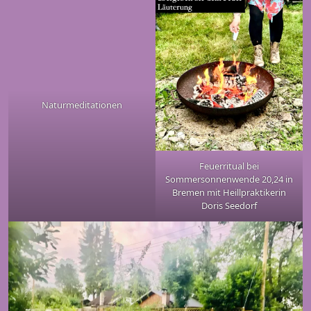
Naturmeditationen
Feuerritual bei
Sommersonnenwende 20,24 in
Bremen mit Heillpraktikerin
Doris Seedorf