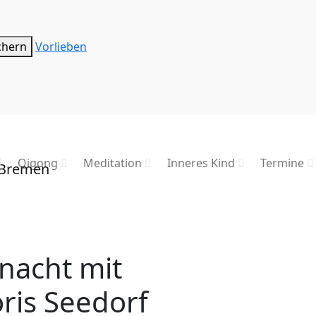
chern
Vorlieben
Qigong
Meditation
Inneres Kind
Termine
nacht mit
oris Seedorf