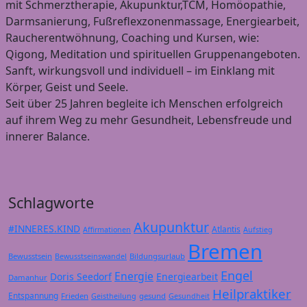
mit Schmerztherapie, Akupunktur,TCM, Homöopathie,
Darmsanierung, Fußreflexzonenmassage, Energiearbeit,
Raucherentwöhnung, Coaching und Kursen, wie:
Qigong, Meditation und spirituellen Gruppenangeboten.
Sanft, wirkungsvoll und individuell – im Einklang mit
Körper, Geist und Seele.
Seit über 25 Jahren begleite ich Menschen erfolgreich
auf ihrem Weg zu mehr Gesundheit, Lebensfreude und
innerer Balance.
Schlagworte
Akupunktur
#INNERES.KIND
Atlantis
Affirmationen
Aufstieg
Bremen
Bewusstsein
Bildungsurlaub
Bewusstseinswandel
Engel
Energie
Doris Seedorf
Energiearbeit
Damanhur
Heilpraktiker
Entspannung
Frieden
gesund
Geistheilung
Gesundheit