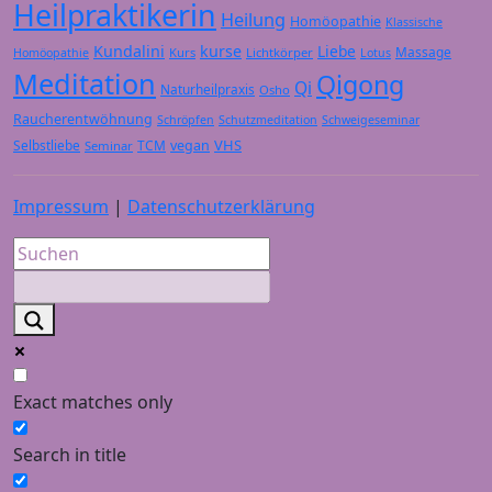
Heilpraktikerin
Heilung
Homöopathie
Klassische
Kundalini
kurse
Liebe
Massage
Kurs
Lichtkörper
Homöopathie
Lotus
Meditation
Qigong
Qi
Naturheilpraxis
Osho
Raucherentwöhnung
Schröpfen
Schutzmeditation
Schweigeseminar
VHS
Selbstliebe
TCM
vegan
Seminar
Impressum
|
Datenschutzerklärung
Exact matches only
Search in title