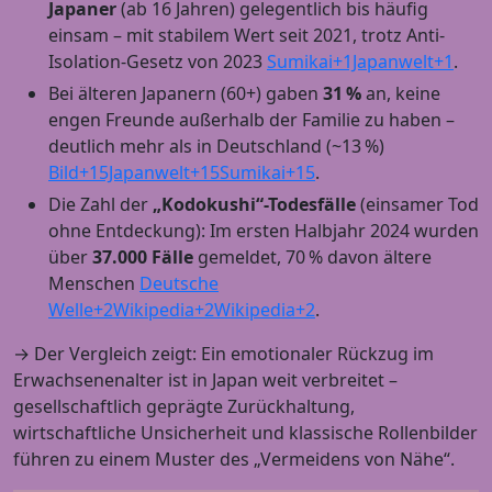
Japaner
(ab 16 Jahren) gelegentlich bis häufig
einsam – mit stabilem Wert seit 2021, trotz Anti-
Isolation‑Gesetz von 2023
Sumikai+1Japanwelt+1
.
Bei älteren Japanern (60+) gaben
31 %
an, keine
engen Freunde außerhalb der Familie zu haben –
deutlich mehr als in Deutschland (~13 %)
Bild+15Japanwelt+15Sumikai+15
.
Die Zahl der
„Kodokushi“-Todesfälle
(einsamer Tod
ohne Entdeckung): Im ersten Halbjahr 2024 wurden
über
37.000 Fälle
gemeldet, 70 % davon ältere
Menschen
Deutsche
Welle+2Wikipedia+2Wikipedia+2
.
→ Der Vergleich zeigt: Ein emotionaler Rückzug im
Erwachsenenalter ist in Japan weit verbreitet –
gesellschaftlich geprägte Zurückhaltung,
wirtschaftliche Unsicherheit und klassische Rollenbilder
führen zu einem Muster des „Vermeidens von Nähe“.