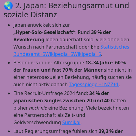
🌏 2. Japan: Beziehungsarmut und
soziale Distanz
Japan entwickelt sich zur
„Hyper‑Solo‑Gesellschaft“
: Rund
39 % der
Bevölkerung
leben dauerhaft solo, viele ohne den
Wunsch nach Partnerschaft oder Ehe
Statistisches
Bundesamt+5Wikipedia+5Wikipedia+5
.
Besonders in der Altersgruppe
18–34 Jahre
:
60 %
der Frauen und fast 70 % der Männer
sind nicht in
einer heterosexuellen Beziehung, häufig suchen sie
auch nicht aktiv danach
Tagesspiegel+1NZZ+1
.
Eine Recruit-Umfrage 2024 fand:
34 % der
japanischen Singles zwischen 20 und 40
hatten
bisher
noch nie
eine Beziehung. Viele bezeichneten
eine Partnerschaft als Zeit‑ und
Geldverschwendung
Sumikai
.
Laut Regierungsumfrage fühlen sich
39,3 % der