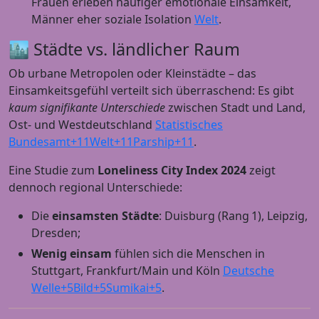
Frauen erleben häufiger emotionale Einsamkeit,
Männer eher soziale Isolation
Welt
.
🏙 Städte vs. ländlicher Raum
Ob urbane Metropolen oder Kleinstädte – das
Einsamkeitsgefühl verteilt sich überraschend: Es gibt
kaum signifikante Unterschiede
zwischen Stadt und Land,
Ost‑ und Westdeutschland
Statistisches
Bundesamt+11Welt+11Parship+11
.
Eine Studie zum
Loneliness City Index 2024
zeigt
dennoch regional Unterschiede:
Die
einsamsten Städte
: Duisburg (Rang 1), Leipzig,
Dresden;
Wenig einsam
fühlen sich die Menschen in
Stuttgart, Frankfurt/Main und Köln
Deutsche
Welle+5Bild+5Sumikai+5
.