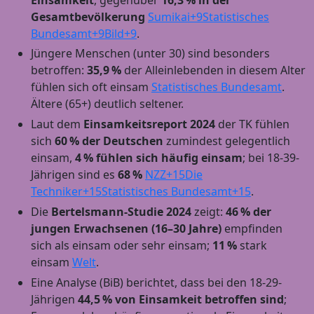
Gesamtbevölkerung
Sumikai+9Statistisches
Bundesamt+9Bild+9
.
Jüngere Menschen (unter 30) sind besonders
betroffen:
35,9 %
der Alleinlebenden in diesem Alter
fühlen sich oft einsam
Statistisches Bundesamt
.
Ältere (65+) deutlich seltener.
Laut dem
Einsamkeitsreport 2024
der TK fühlen
sich
60 % der Deutschen
zumindest gelegentlich
einsam,
4 % fühlen sich häufig einsam
; bei 18‑39-
Jährigen sind es
68 %
NZZ+15Die
Techniker+15Statistisches Bundesamt+15
.
Die
Bertelsmann-Studie 2024
zeigt:
46 % der
jungen Erwachsenen (16–30 Jahre)
empfinden
sich als einsam oder sehr einsam;
11 %
stark
einsam
Welt
.
Eine Analyse (BiB) berichtet, dass bei den 18‑29-
Jährigen
44,5 % von Einsamkeit betroffen sind
;