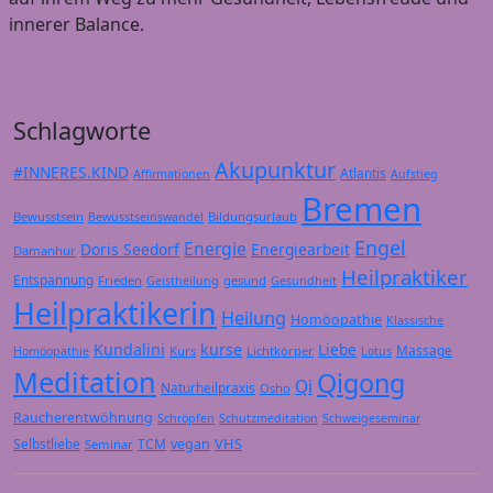
innerer Balance.
Schlagworte
Akupunktur
#INNERES.KIND
Atlantis
Affirmationen
Aufstieg
Bremen
Bewusstsein
Bildungsurlaub
Bewusstseinswandel
Engel
Energie
Doris Seedorf
Energiearbeit
Damanhur
Heilpraktiker
Entspannung
Frieden
gesund
Geistheilung
Gesundheit
Heilpraktikerin
Heilung
Homöopathie
Klassische
Kundalini
kurse
Liebe
Massage
Kurs
Lichtkörper
Homöopathie
Lotus
Meditation
Qigong
Qi
Naturheilpraxis
Osho
Raucherentwöhnung
Schröpfen
Schutzmeditation
Schweigeseminar
VHS
Selbstliebe
TCM
vegan
Seminar