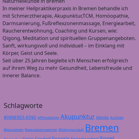
Naturheilkunde in Bremen
In meiner Heilpraktikerpraxis in Bremen behandle ich
mit Schmerztherapie, Akupunktur,TCM, Homöopathie,
Darmsanierung, Fußreflexzonenmassage, Energiearbeit,
Raucherentwöhnung, Coaching und Kursen, wie:
Qigong, Meditation und spirituellen Gruppenangeboten.
Sanft, wirkungsvoll und individuell – im Einklang mit
Körper, Geist und Seele.
Seit über 25 Jahren begleite ich Menschen erfolgreich
auf ihrem Weg zu mehr Gesundheit, Lebensfreude und
innerer Balance.
Schlagworte
Akupunktur
#INNERES.KIND
Atlantis
Affirmationen
Aufstieg
Bremen
Bewusstsein
Bildungsurlaub
Bewusstseinswandel
Engel
Energie
Doris Seedorf
Energiearbeit