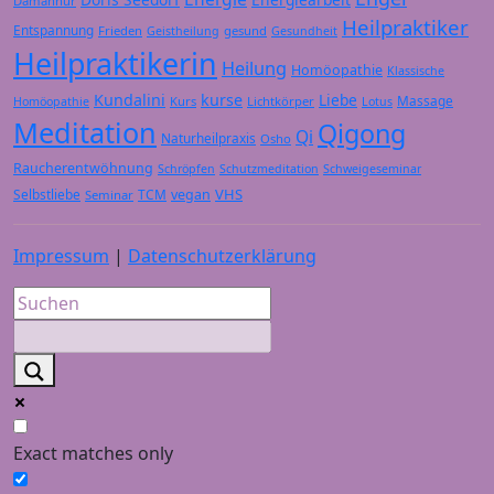
Damanhur
Heilpraktiker
Entspannung
Frieden
gesund
Geistheilung
Gesundheit
Heilpraktikerin
Heilung
Homöopathie
Klassische
Kundalini
kurse
Liebe
Massage
Kurs
Lichtkörper
Homöopathie
Lotus
Meditation
Qigong
Qi
Naturheilpraxis
Osho
Raucherentwöhnung
Schröpfen
Schutzmeditation
Schweigeseminar
VHS
Selbstliebe
TCM
vegan
Seminar
Impressum
|
Datenschutzerklärung
Exact matches only