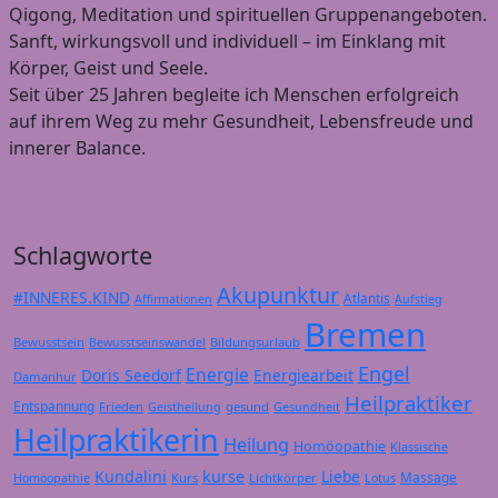
Qigong, Meditation und spirituellen Gruppenangeboten.
Sanft, wirkungsvoll und individuell – im Einklang mit
Körper, Geist und Seele.
Seit über 25 Jahren begleite ich Menschen erfolgreich
auf ihrem Weg zu mehr Gesundheit, Lebensfreude und
innerer Balance.
Schlagworte
Akupunktur
#INNERES.KIND
Atlantis
Affirmationen
Aufstieg
Bremen
Bewusstsein
Bildungsurlaub
Bewusstseinswandel
Engel
Energie
Doris Seedorf
Energiearbeit
Damanhur
Heilpraktiker
Entspannung
Frieden
gesund
Geistheilung
Gesundheit
Heilpraktikerin
Heilung
Homöopathie
Klassische
Kundalini
kurse
Liebe
Massage
Kurs
Lichtkörper
Homöopathie
Lotus