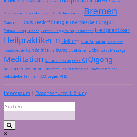
Akupunktur
#INNERES.KIND
Atlantis
Affirmationen
Aufstieg
Bremen
Bewusstsein
Bildungsurlaub
Bewusstseinswandel
Engel
Energie
Doris Seedorf
Energiearbeit
Damanhur
Heilpraktiker
Entspannung
Frieden
gesund
Geistheilung
Gesundheit
Heilpraktikerin
Heilung
Homöopathie
Klassische
Kundalini
kurse
Liebe
Massage
Kurs
Lichtkörper
Homöopathie
Lotus
Meditation
Qigong
Qi
Naturheilpraxis
Osho
Raucherentwöhnung
Schröpfen
Schutzmeditation
Schweigeseminar
VHS
Selbstliebe
TCM
vegan
Seminar
Impressum
|
Datenschutzerklärung