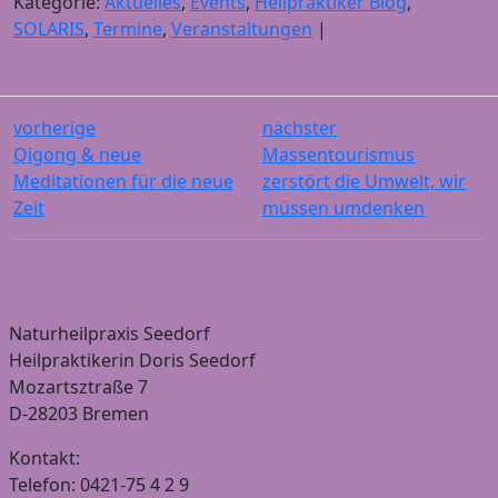
Kategorie:
Aktuelles
,
Events
,
Heilpraktiker Blog
,
SOLARIS
,
Termine
,
Veranstaltungen
|
vorherige
nächster
Qigong & neue
Massentourismus
Meditationen für die neue
zerstört die Umwelt, wir
Zeit
müssen umdenken
Naturheilpraxis Seedorf
Heilpraktikerin Doris Seedorf
Mozartsztraße 7
D-28203 Bremen
Kontakt:
Telefon: 0421-75 4 2 9