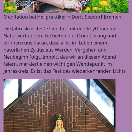
Meditation bei Heilpraktikerin Doris Seedorf Bremen
Die Jahreskreisfeste sind tief mit den Rhythmen der
Natur verbunden. Sie bieten uns Orientierung und
erinnern uns daran, dass alles im Leben einem
natürlichen Zyklus aus Werden, Vergehen und
Neubeginn folgt. Imbolc, das wir an diesem Abend
feiern, markiert einen wichtigen Wendepunkt im
Jahreskreis. Es ist das Fest des wiederkehrenden Lichts