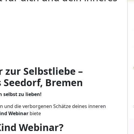
heile dich
Doris
Buche noch
ich
selbst
Seedorf
Heute
Heilpraktikerin
Deinen
Termin
 zur Selbstliebe –
s Seedorf, Bremen
 selbst zu lieben!
chen und die verborgenen Schätze deines inneren
ind Webinar
biete
Kind Webinar?