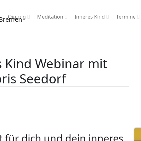
Qigong
Meditation
Inneres Kind
Termine
s Kind Webinar mit
oris Seedorf
 für dich und dein inneres