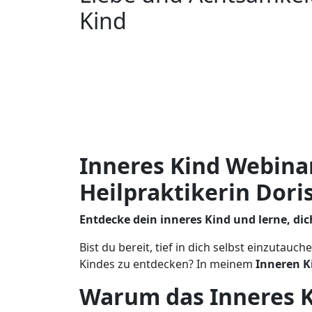
Kind
Qigong für
Du bist
Heile dein
Kinder
unendl
Inneres
geliebt
Kind
Seminare
CD s und
Downloads
bei
Inneres Kind Webinar
Heilpraktikerin
Heilpraktikerin Dori
Doris
Seedorf
Entdecke dein inneres Kind und lerne, dich
Bist du bereit, tief in dich selbst einzutau
Kindes zu entdecken? In meinem
Inneren K
Warum das Inneres 