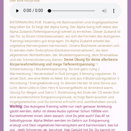
Hier eine Hörprobe:
ENTSPANNUNG PUR. Floating mit Bachrauschen und Vogelgezwitscher
begrüßen Sie. Es folgt der Alpha Gong. Der Alpha Gong hilft dabei den
Alpha Zustand (Tiefentspannung) schnell zu erreichen. Dieser Zustand ist
das Tor zu Ihrem Unterbewusstsein, wo sich die Formeln des Autogenen
Trainings besonders gut einprägen. Im Alpha Zustand arbeite das
vegetative Nervensystem harmonisch. Unsere Biochemie verändert sich.
Es werden mehr Endorphine (Glückshormone) aktiviert, die dem
allgemeinen Wohlbefinden, der Muskelentspannung, dem Stressabbau
und der Schmerzlinderung dienen.
Deine Übung für deine allerbeste
Körperwahrnehmung und mega Tiefenentspannung:
1
Schwereübung / Muskelentspannung. Du bist ganz ruhig 2
Wärmeübung / Herzkreislauf in Fluß bringen 3 Atmung regulieren. Es
atmet Dich, wie eine Welle im Meer. Ein und aus 4 Blutdruckregulation 5
Herzübung / Energieaktivierung. In deinem Herzen ist eine Sonne aus
Licht. Atme Liebe in Dein Herz 6 Sonnengeflecht ist strömend warm,
Übung für Magen und Darm 7. Rückholung Am Ende der CD weckt Dich
eine wunderschöne Entspannungsmusik, es folgt Bachrauschen und
Vogelgezwitscher und Du kommst erfrischt und wohlbehalten zurück.
Wichtig:
Das Autogene Training sollte nur nach genauer Anleitung
geübt werden, dafür ist dieses Audio optimal. Schon 1000de von
Kursteilnehmer:innen üben danach. Und Du jetzt auch? Das AT ist
Selbsthypnose. Alpha Wellen werden im Gehirn zur Entspannung
erzeugt und Dein vegetatives Nervensystem wird harmonisiert. das tut
gut , stellt Schmerzen ab, beruhigt. Hab Geduld mit Dir. Du kannst im