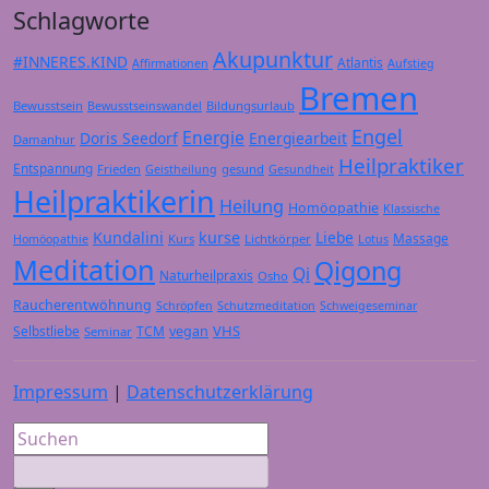
Schlagworte
Akupunktur
#INNERES.KIND
Atlantis
Affirmationen
Aufstieg
Bremen
Bewusstsein
Bildungsurlaub
Bewusstseinswandel
Engel
Energie
Doris Seedorf
Energiearbeit
Damanhur
Heilpraktiker
Entspannung
Frieden
gesund
Geistheilung
Gesundheit
Heilpraktikerin
Heilung
Homöopathie
Klassische
Kundalini
kurse
Liebe
Massage
Kurs
Lichtkörper
Homöopathie
Lotus
Meditation
Qigong
Qi
Naturheilpraxis
Osho
Raucherentwöhnung
Schröpfen
Schutzmeditation
Schweigeseminar
VHS
Selbstliebe
TCM
vegan
Seminar
Impressum
|
Datenschutzerklärung