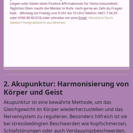
Liegen oder Sitzen üben Positive Affirmationen für Deine Gesundheit.
Tägliches Üben macht die Meister:in
Rufe mich gerne an, falls du Fragen
hast.
(Montag bis Freitag von 9 Uhr bis 10 Uhr) Telefon: 0421-7 54 29
oder 0160-80 60 613) oder schreibe mir eine
Email
.
Herzlichst Doris
Seedorf Heilpraktikerin aus Bremen
2. Akupunktur: Harmonisierung von
Körper und Geist
Akupunktur ist eine bewährte Methode, um das
Gleichgewicht im Körper wiederherzustellen und das
Nervensystem zu regulieren. Besonders hilfreich ist sie
bei stressbedingten Beschwerden wie Kopfschmerzen,
Schlafstörungen oder auch Verdauungsbeschwerden,