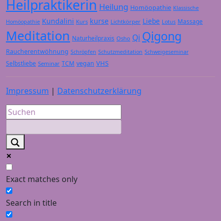
Heilpraktikerin
Heilung
Homöopathie
Klassische
Kundalini
kurse
Liebe
Massage
Kurs
Lichtkörper
Homöopathie
Lotus
Meditation
Qigong
Qi
Naturheilpraxis
Osho
Raucherentwöhnung
Schröpfen
Schutzmeditation
Schweigeseminar
VHS
Selbstliebe
TCM
vegan
Seminar
Impressum
|
Datenschutzerklärung
Exact matches only
Search in title