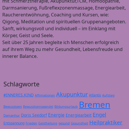
mit Schmerztherapie, Akupunktur,TCM, Homöopathie,
Darmsanierung, Fußreflexzonenmassage, Energiearbeit,
Raucherentwöhnung, Coaching und Kursen, wie:
Qigong, Meditation und spirituellen Gruppenangeboten.
Sanft, wirkungsvoll und individuell – im Einklang mit
Körper, Geist und Seele.
Seit über 25 Jahren begleite ich Menschen erfolgreich
auf ihrem Weg zu mehr Gesundheit, Lebensfreude und
innerer Balance.
Schlagworte
Akupunktur
#INNERES.KIND
Atlantis
Affirmationen
Aufstieg
Bremen
Bewusstsein
Bildungsurlaub
Bewusstseinswandel
Engel
Energie
Doris Seedorf
Energiearbeit
Damanhur
Heilpraktiker
Entspannung
Frieden
gesund
Geistheilung
Gesundheit