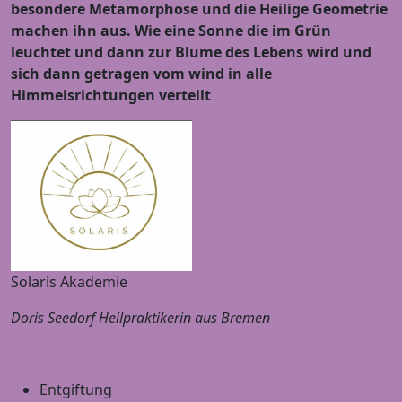
besondere Metamorphose und die Heilige Geometrie
machen ihn aus. Wie eine Sonne die im Grün
leuchtet und dann zur Blume des Lebens wird und
sich dann getragen vom wind in alle
Himmelsrichtungen verteilt
Solaris Akademie
Doris Seedorf Heilpraktikerin aus Bremen
Entgiftung