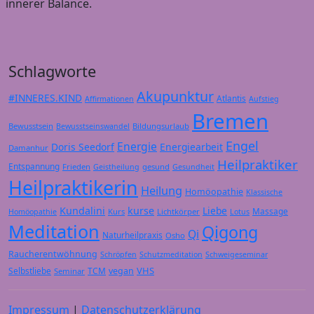
innerer Balance.
Schlagworte
Akupunktur
#INNERES.KIND
Atlantis
Affirmationen
Aufstieg
Bremen
Bewusstsein
Bildungsurlaub
Bewusstseinswandel
Engel
Energie
Doris Seedorf
Energiearbeit
Damanhur
Heilpraktiker
Entspannung
Frieden
gesund
Geistheilung
Gesundheit
Heilpraktikerin
Heilung
Homöopathie
Klassische
Kundalini
kurse
Liebe
Massage
Kurs
Lichtkörper
Homöopathie
Lotus
Meditation
Qigong
Qi
Naturheilpraxis
Osho
Raucherentwöhnung
Schröpfen
Schutzmeditation
Schweigeseminar
VHS
Selbstliebe
TCM
vegan
Seminar
Impressum
|
Datenschutzerklärung