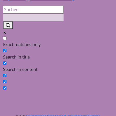
Exact matches only
Search in title
Search in content
© 2026
Heilpraktikerin Doris Seedorf- Naturheilpraxis Bremen