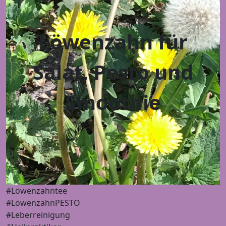
Löwenzahn für
Salat, Pesto und
Smoothie
#Löwenzahntee
#LöwenzahnPESTO
#Leberreinigung