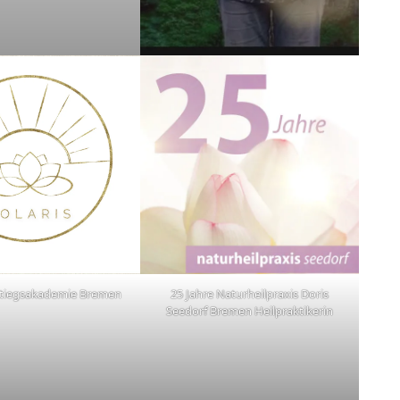
fstiegsakademie Bremen
25 Jahre Naturheilpraxis Doris
Seedorf Bremen Heilpraktikerin