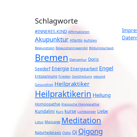
Schlagworte
Impre
#INNERES.KIND
Affirmationen
Daten
Akupunktur
Atlantis
Aufstieg
Bewusstsein
Bildungsurlaub
Bewusstseinswandel
Bremen
Doris
Damanhur
Engel
Energie
Seedorf
Energiearbeit
Entspannung
Frieden
gesund
Geistheilung
Heilpraktiker
Gesundheit
Heilpraktikerin
Heilung
Homöopathie
Klassische Homöopathie
Kundalini
kurse
Liebe
Kurs
Lichtkörper
Meditation
Massage
Lotus
Qigong
Qi
Naturheilpraxis
Osho