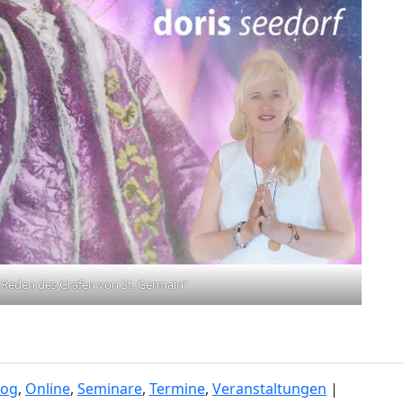
3 Reden des Grafen von St. Germain“
log
,
Online
,
Seminare
,
Termine
,
Veranstaltungen
|