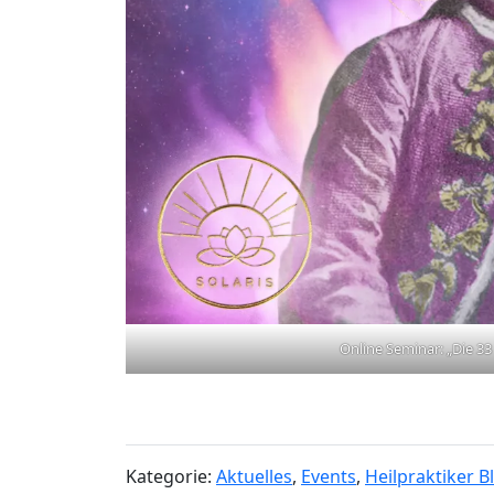
Online Seminar: „Die 3
Kategorie:
Aktuelles
,
Events
,
Heilpraktiker B