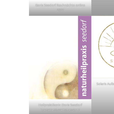
Doris Seedorf Rauhnächte online
2022
Solaris Au
Heilpraktikerin Doris Seedorf
bremen Mozartstrasseo 7