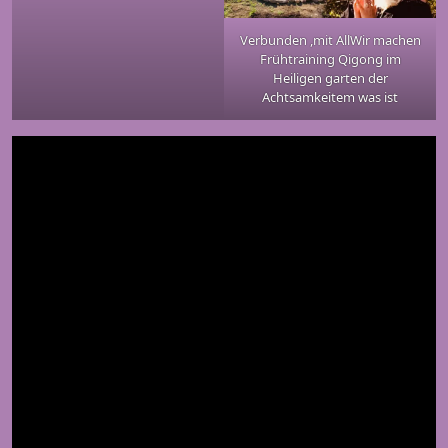
Verbunden ,mit AllWir machen
Frühtraining Qigong im
Heiligen garten der
Achtsamkeitem was ist