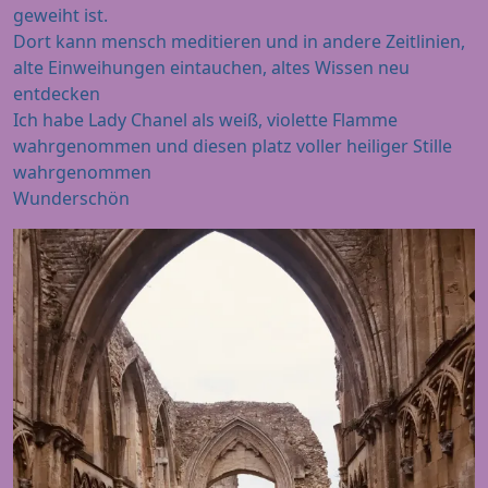
geweiht ist.
Dort kann mensch meditieren und in andere Zeitlinien,
alte Einweihungen eintauchen, altes Wissen neu
entdecken
Ich habe Lady Chanel als weiß, violette Flamme
wahrgenommen und diesen platz voller heiliger Stille
wahrgenommen
Wunderschön