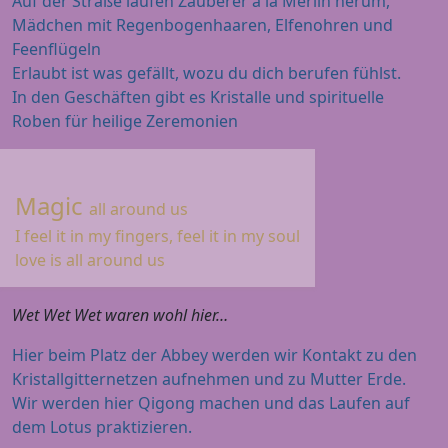
Auf der Straße laufen Zauberer a la Merlin herum,
Mädchen mit Regenbogenhaaren, Elfenohren und
Feenflügeln
Erlaubt ist was gefällt, wozu du dich berufen fühlst.
In den Geschäften gibt es Kristalle und spirituelle
Roben für heilige Zeremonien
Magic
all around us
I feel it in my fingers, feel it in my soul
love is all around us
Wet Wet Wet waren wohl hier…
Hier beim Platz der Abbey werden wir Kontakt zu den
Kristallgitternetzen aufnehmen und zu Mutter Erde.
Wir werden hier Qigong machen und das Laufen auf
dem Lotus praktizieren.