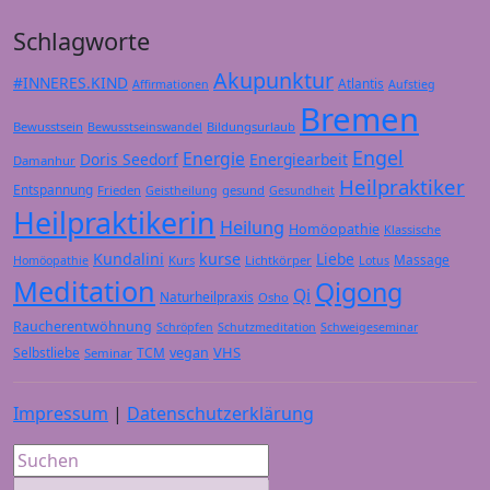
Schlagworte
Akupunktur
#INNERES.KIND
Atlantis
Affirmationen
Aufstieg
Bremen
Bewusstsein
Bildungsurlaub
Bewusstseinswandel
Engel
Energie
Doris Seedorf
Energiearbeit
Damanhur
Heilpraktiker
Entspannung
Frieden
gesund
Geistheilung
Gesundheit
Heilpraktikerin
Heilung
Homöopathie
Klassische
Kundalini
kurse
Liebe
Massage
Kurs
Lichtkörper
Homöopathie
Lotus
Meditation
Qigong
Qi
Naturheilpraxis
Osho
Raucherentwöhnung
Schröpfen
Schutzmeditation
Schweigeseminar
VHS
Selbstliebe
TCM
vegan
Seminar
Impressum
|
Datenschutzerklärung