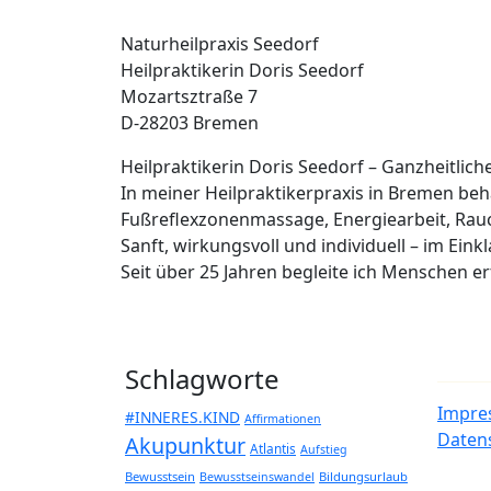
Naturheilpraxis Seedorf
Heilpraktikerin Doris Seedorf
Mozartsztraße 7
D-28203 Bremen
Heilpraktikerin Doris Seedorf – Ganzheitlic
In meiner Heilpraktikerpraxis in Bremen b
Fußreflexzonenmassage, Energiearbeit, Rau
Sanft, wirkungsvoll und individuell – im Eink
Seit über 25 Jahren begleite ich Menschen 
Schlagworte
Impre
#INNERES.KIND
Affirmationen
Daten
Akupunktur
Atlantis
Aufstieg
Bewusstsein
Bildungsurlaub
Bewusstseinswandel