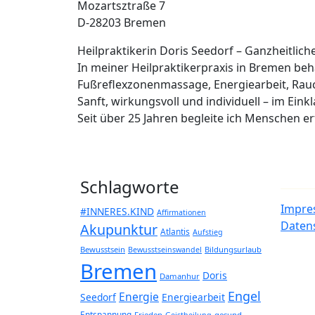
Mozartsztraße 7
D-28203 Bremen
Heilpraktikerin Doris Seedorf – Ganzheitlic
In meiner Heilpraktikerpraxis in Bremen b
Fußreflexzonenmassage, Energiearbeit, Rau
Sanft, wirkungsvoll und individuell – im Eink
Seit über 25 Jahren begleite ich Menschen 
Schlagworte
Impre
#INNERES.KIND
Affirmationen
Daten
Akupunktur
Atlantis
Aufstieg
Bewusstsein
Bildungsurlaub
Bewusstseinswandel
Bremen
Doris
Damanhur
Engel
Energie
Seedorf
Energiearbeit
Entspannung
Frieden
gesund
Geistheilung