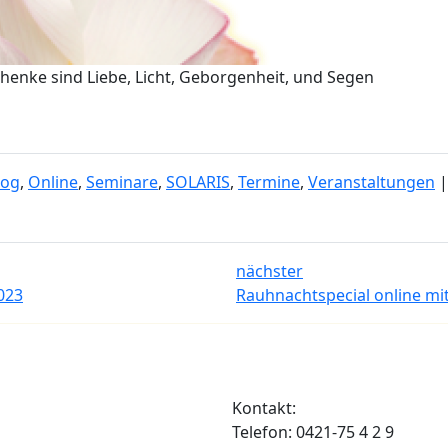
eschenke sind Liebe, Licht, Geborgenheit, und Segen
log
,
Online
,
Seminare
,
SOLARIS
,
Termine
,
Veranstaltungen
|
nächster
023
Rauhnachtspecial online mit
Kontakt:
Telefon: 0421-75 4 2 9