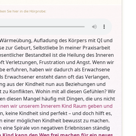
cken Sie hier in die Hörprobe:
 Wärmeübung, Aufladung des Körpers mit QI und
ise zur Geburt, Selbstliebe In meiner Praxisarbeit
sentlicher Bestandteil ist die Heilung des Inneren
oft Verletzungen, Frustration und Angst. Wenn wir
be erfuhren, haben wir dadurch als Erwachsene
Als Erwachsener ensteht dann oft das Verlangen,
ng aus der Kindheit nun aus Beziehungen und
zu Konflikten. Wohin mit all diesen Gefühlen? Wir
n diesen Mangel häufig mit Dingen, die uns nicht
nnen wir unserem Innerem Kind Raum geben und
n, keine Kindheit sind perfekt – und doch hilft es,
von einer möglichen Kindheit bewusst zu machen.
h eine Spirale von negativen Erlebnissen ständig
n Kind kann den Weg frei machen für ein neues