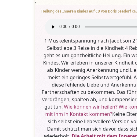
‚
Heilung des Inneren Kindes auf CD von Doris Seedorf
Kli
1 Muskelentspannung nach Jacobson 2
Selbstliebe 3 Reise in die Kindheit 4 Re
geht es um ganzheitliche Heilung. Ein we
Kindes. Wir erleben in unserer Kindheit 
als Kinder wenig Anerkennung und Lie
meist ein geringes Selbstwertgefühl. 
diese fehlende Liebe und Anerkennu
Partnerschaften zu bekommen. Das führt 
verdrängen, spalten ab, und kompensiere
gut tun.
Wie können wir heilen?
Wie kö
mit ihm in Kontakt kommen?
Keine Elter
sich selbst eine liebevollere Version 
Damit schützt man sich davor, dass sic
wiederholt.
Die Arbeit mit dem Innere