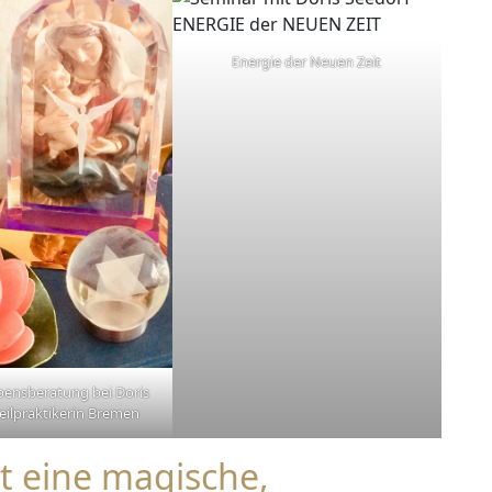
Energie der Neuen Zeit
bensberatung bei Doris
eilpraktikerin Bremen
t eine magische,