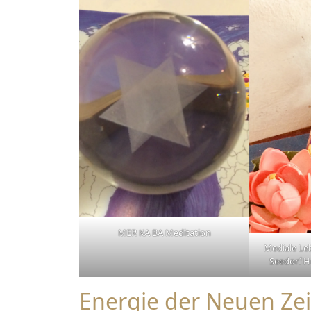
MER KA BA Meditation
Mediale Le
Seedorf H
Energie der Neuen Zei