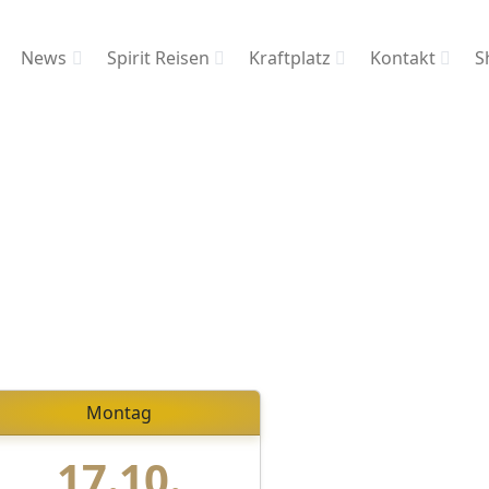
News
Spirit Reisen
Kraftplatz
Kontakt
S
Montag
17.10.