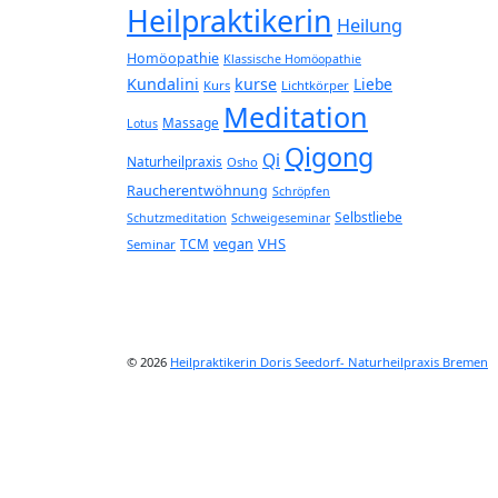
Heilpraktikerin
Heilung
Homöopathie
Klassische Homöopathie
Kundalini
kurse
Liebe
Kurs
Lichtkörper
Meditation
Massage
Lotus
Qigong
Qi
Naturheilpraxis
Osho
Raucherentwöhnung
Schröpfen
Selbstliebe
Schutzmeditation
Schweigeseminar
VHS
TCM
vegan
Seminar
© 2026
Heilpraktikerin Doris Seedorf- Naturheilpraxis Bremen