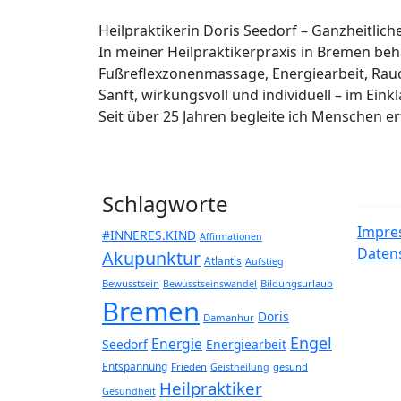
Heilpraktikerin Doris Seedorf – Ganzheitlic
In meiner Heilpraktikerpraxis in Bremen b
Fußreflexzonenmassage, Energiearbeit, Rau
Sanft, wirkungsvoll und individuell – im Eink
Seit über 25 Jahren begleite ich Menschen 
Schlagworte
Impre
#INNERES.KIND
Affirmationen
Daten
Akupunktur
Atlantis
Aufstieg
Bewusstsein
Bildungsurlaub
Bewusstseinswandel
Bremen
Doris
Damanhur
Engel
Energie
Seedorf
Energiearbeit
Entspannung
Frieden
gesund
Geistheilung
Heilpraktiker
Gesundheit