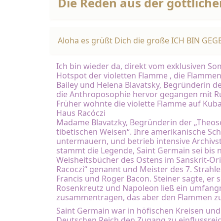
Die Reden aus der göttlic
Aloha es grüßt Dich die große ICH BIN GEG
Ich bin wieder da, direkt vom exklusiven 
Hotspot der violetten Flamme , die Flammen 
Bailey und Helena Blavatsky, Begründerin de
die Anthroposophie hervor gegangen mit Rud
Früher wohnte die violette Flamme auf Kuba
Haus Racóczi
Madame Blavatzky, Begründerin der „Theoso
tibetischen Weisen“. Ihre amerikanische Sch
untermauern, und betrieb intensive Archivstu
stammt die Legende, Saint Germain sei bis 
Weisheitsbücher des Ostens im Sanskrit-Ori
Racoczi“ genannt und Meister des 7. Strahle
Francis und Roger Bacon. Steiner sagte, er 
Rosenkreutz und Napoleon ließ ein umfangr
zusammentragen, das aber den Flammen zum
Saint Germain war in höfischen Kreisen und
Deutschen Reich den Zugang zu einflussreich