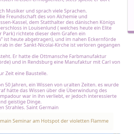
ch Musiker und sprach viele Sprachen.
die Freundschaft des von Alchemie und
ssen-Kassel, dem Statthalter des dänischen Königs
rschloss in Louisenlund ( welches heute ein Elite
 Park) richtete dieser dem Grafen ein
” ist heute abgetragen), und im nahen Eckernförde
rab in der Sankt-Nicolai-Kirche ist verloren gegangen
e steht. Er hatte die Ottmansche Farbmanufaktur
förde) und in Rendsburg eine Manufaktur mit Carl von
 Zeit eine Baustelle.
n 50 Jahren, ein Wissen von uralten Zeiten. es wurde
raf hätte das Wissen über die Überwindung des
dour war in ihn verliebt, er jedoch interessierte
und geistige Dinge.
en Strahles. Saint Germain
rmain Seminar am Hotspot der violetten Flamme