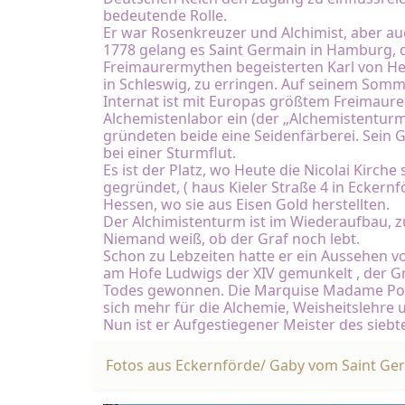
bedeutende Rolle.
Er war Rosenkreuzer und Alchimist, aber au
1778 gelang es Saint Germain in Hamburg, 
Freimaurermythen begeisterten Karl von He
in Schleswig, zu erringen. Auf seinem Somme
Internat ist mit Europas größtem Freimaurer
Alchemistenlabor ein (der „Alchemistenturm
gründeten beide eine Seidenfärberei. Sein G
bei einer Sturmflut.
Es ist der Platz, wo Heute die Nicolai Kirch
gegründet, ( haus Kieler Straße 4 in Eckern
Hessen, wo sie aus Eisen Gold herstellten.
Der Alchimistenturm ist im Wiederaufbau, zur
Niemand weiß, ob der Graf noch lebt.
Schon zu Lebzeiten hatte er ein Aussehen vo
am Hofe Ludwigs der XIV gemunkelt , der G
Todes gewonnen. Die Marquise Madame Pompa
sich mehr für die Alchemie, Weisheitslehre 
Nun ist er Aufgestiegener Meister des siebt
Fotos aus Eckernförde/ Gaby vom Saint Ge