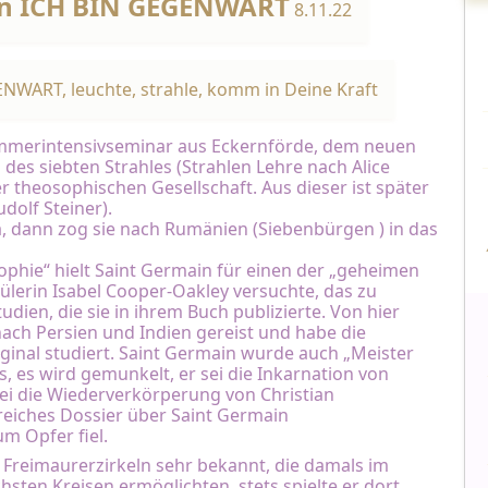
hen ICH BIN GEGENWART
8.11.22
ENWART, leuchte, strahle, komm in Deine Kraft
Sommerintensivseminar aus Eckernförde, dem neuen
des siebten Strahles (Strahlen Lehre nach Alice
r theosophischen Gesellschaft. Aus dieser ist später
olf Steiner).
, dann zog sie nach Rumänien (Siebenbürgen ) in das
phie“ hielt Saint Germain für einen der „geheimen
ülerin Isabel Cooper-Oakley versuchte, das zu
dien, die sie in ihrem Buch publizierte. Von hier
nach Persien und Indien gereist und habe die
ginal studiert. Saint Germain wurde auch „Meister
s, es wird gemunkelt, er sei die Inkarnation von
sei die Wiederverkörperung von Christian
eiches Dossier über Saint Germain
 Opfer fiel.
 Freimaurerzirkeln sehr bekannt, die damals im
sten Kreisen ermöglichten, stets spielte er dort