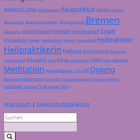
Akupunktur
#INNERES.KIND
Atlantis
Affirmationen
Aufstieg
Bremen
Bewusstsein
Bildungsurlaub
Bewusstseinswandel
Engel
Energie
Doris Seedorf
Energiearbeit
Damanhur
Heilpraktiker
Entspannung
Frieden
gesund
Geistheilung
Gesundheit
Heilpraktikerin
Heilung
Homöopathie
Klassische
Kundalini
kurse
Liebe
Massage
Kurs
Lichtkörper
Homöopathie
Lotus
Meditation
Qigong
Qi
Naturheilpraxis
Osho
Raucherentwöhnung
Schröpfen
Schutzmeditation
Schweigeseminar
VHS
Selbstliebe
TCM
vegan
Seminar
Impressum
|
Datenschutzerklärung