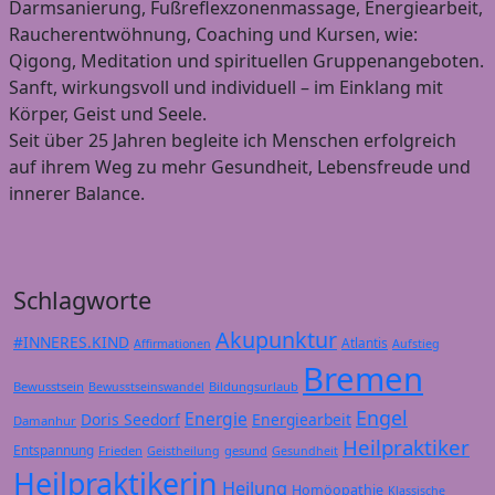
Darmsanierung, Fußreflexzonenmassage, Energiearbeit,
Raucherentwöhnung, Coaching und Kursen, wie:
Qigong, Meditation und spirituellen Gruppenangeboten.
Sanft, wirkungsvoll und individuell – im Einklang mit
Körper, Geist und Seele.
Seit über 25 Jahren begleite ich Menschen erfolgreich
auf ihrem Weg zu mehr Gesundheit, Lebensfreude und
innerer Balance.
Schlagworte
Akupunktur
#INNERES.KIND
Atlantis
Affirmationen
Aufstieg
Bremen
Bewusstsein
Bildungsurlaub
Bewusstseinswandel
Engel
Energie
Doris Seedorf
Energiearbeit
Damanhur
Heilpraktiker
Entspannung
Frieden
gesund
Geistheilung
Gesundheit
Heilpraktikerin
Heilung
Homöopathie
Klassische