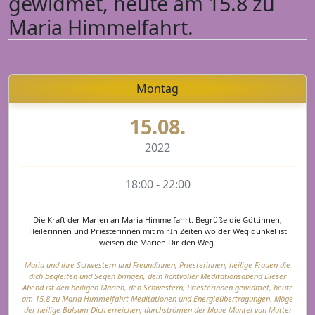
gewidmet, heute am 15.8 zu
Maria Himmelfahrt.
Montag
15.08.
2022
18:00 - 22:00
Die Kraft der Marien an Maria Himmelfahrt. Begrüße die Göttinnen,
Heilerinnen und Priesterinnen mit mir.In Zeiten wo der Weg dunkel ist
weisen die Marien Dir den Weg.
Maria und ihre Schwestern und Freundinnen, Priesterinnen, heilige Frauen die
dich begleiten und Segen bringen, dein lichtvoller Meditationsabend Dieser
Abend ist den heiligen Marien, den Schwestern, Priesterinnen gewidmet, heute
am 15.8 zu Maria Himmelfahrt Meditationen und Energieübertragungen. Möge
der heilige Balsam Dich erreichen, durchströmen der blaue Mantel von Mutter