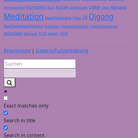
Kundalini
kurse
Liebe
Massage
Kurs
Lichtkörper
Homöopathie
Lotus
Meditation
Qigong
Qi
Naturheilpraxis
Osho
Raucherentwöhnung
Schröpfen
Schutzmeditation
Schweigeseminar
VHS
Selbstliebe
TCM
vegan
Seminar
Impressum
|
Datenschutzerklärung
Exact matches only
Search in title
Search in content