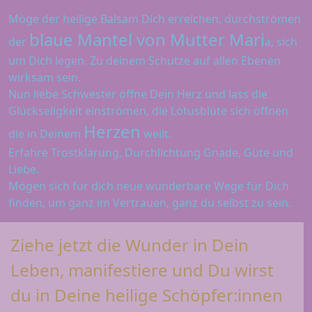
Möge der heilige Balsam Dich erreichen, durchströmen
blaue Mantel von Mutter Mari
der
a, sich
um Dich legen. Zu deinem Schutze auf allen Ebenen
wirksam sein.
Nun liebe Schwester öffne Dein Herz und lass die
Glückseligkeit einströmen, die Lotusblüte sich öffnen
Herzen
die in Deinem
weilt.
Erfahre Trostklärung, Durchlichtung Gnade, Güte und
Liebe.
Mögen sich für dich neue wunderbare Wege für Dich
finden, um ganz im Vertrauen, ganz du selbst zu sein.
Ziehe jetzt die Wunder in Dein
Leben
, manifestiere und Du wirst
du in Deine heilige Schöpfer:innen