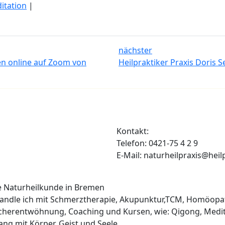
itation
|
nächster
n online auf Zoom von
Heilpraktiker Praxis Doris 
Kontakt:
Telefon: 0421-75 4 2 9
E-Mail: naturheilpraxis@heil
he Naturheilkunde in Bremen
ehandle ich mit Schmerztherapie, Akupunktur,TCM, Homöopa
cherentwöhnung, Coaching und Kursen, wie: Qigong, Medit
lang mit Körper, Geist und Seele.