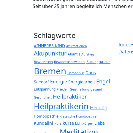
Seit über 25 Jahren begleite ich Menschen 
Schlagworte
Impre
#INNERES.KIND
Affirmationen
Daten
Akupunktur
Atlantis
Aufstieg
Bewusstsein
Bildungsurlaub
Bewusstseinswandel
Bremen
Doris
Damanhur
Engel
Energie
Seedorf
Energiearbeit
Entspannung
Frieden
gesund
Geistheilung
Heilpraktiker
Gesundheit
Heilpraktikerin
Heilung
Homöopathie
Klassische Homöopathie
Kundalini
kurse
Liebe
Kurs
Lichtkörper
Meditation