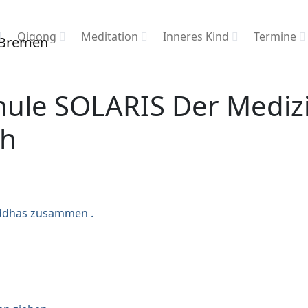
Qigong
Meditation
Inneres Kind
Termine
chule SOLARIS Der Mediz
ch
Buddhas zusammen .