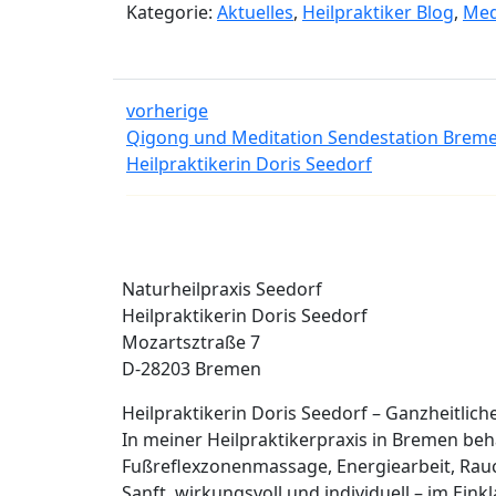
Kategorie:
Aktuelles
,
Heilpraktiker Blog
,
Med
vorherige
Qigong und Meditation Sendestation Breme
Heilpraktikerin Doris Seedorf
Naturheilpraxis Seedorf
Heilpraktikerin Doris Seedorf
Mozartsztraße 7
D-28203 Bremen
Heilpraktikerin Doris Seedorf – Ganzheitlic
In meiner Heilpraktikerpraxis in Bremen b
Fußreflexzonenmassage, Energiearbeit, Rau
Sanft, wirkungsvoll und individuell – im Eink