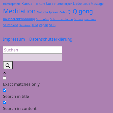
Kundalini
kurse
Liebe
Massage
Kurs
Lichtkörper
Homöopathie
Lotus
Meditation
Qigong
Qi
Naturheilpraxis
Osho
Raucherentwöhnung
Schröpfen
Schutzmeditation
Schweigeseminar
VHS
Selbstliebe
TCM
vegan
Seminar
Impressum
|
Datenschutzerklärung
Exact matches only
Search in title
Search in content