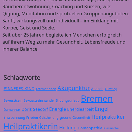
Raucherentwöhnung, Coaching und Kursen, wie:
Qigong, Meditation und spirituellen Gruppenangeboten.
Sanft, wirkungsvoll und individuell – im Einklang mit
Körper, Geist und Seele.
Seit über 25 Jahren begleite ich Menschen erfolgreich
auf ihrem Weg zu mehr Gesundheit, Lebensfreude und
innerer Balance.
Schlagworte
Akupunktur
#INNERES.KIND
Atlantis
Affirmationen
Aufstieg
Bremen
Bewusstsein
Bildungsurlaub
Bewusstseinswandel
Engel
Energie
Doris Seedorf
Energiearbeit
Damanhur
Heilpraktiker
Entspannung
Frieden
gesund
Geistheilung
Gesundheit
Heilpraktikerin
Heilung
Homöopathie
Klassische