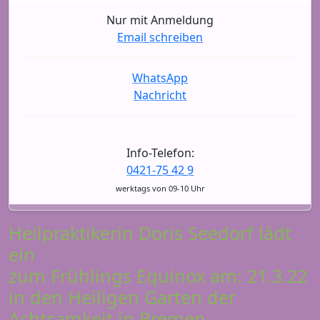
Nur mit Anmeldung
Email schreiben
WhatsApp
Nachricht
Info-Telefon:
0421-75 42 9
werktags von 09-10 Uhr
Heilpraktikerin Doris Seedorf lädt
ein
zum Frühlings Equinox am: 21.3.22
in den Heiligen Garten der
Achtsamkeit in Bremen