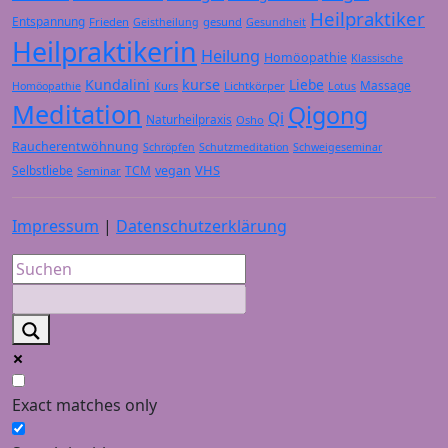
Heilpraktiker
Entspannung
Frieden
gesund
Geistheilung
Gesundheit
Heilpraktikerin
Heilung
Homöopathie
Klassische
Kundalini
kurse
Liebe
Massage
Kurs
Lichtkörper
Homöopathie
Lotus
Meditation
Qigong
Qi
Naturheilpraxis
Osho
Raucherentwöhnung
Schröpfen
Schutzmeditation
Schweigeseminar
VHS
Selbstliebe
TCM
vegan
Seminar
Impressum
|
Datenschutzerklärung
Exact matches only