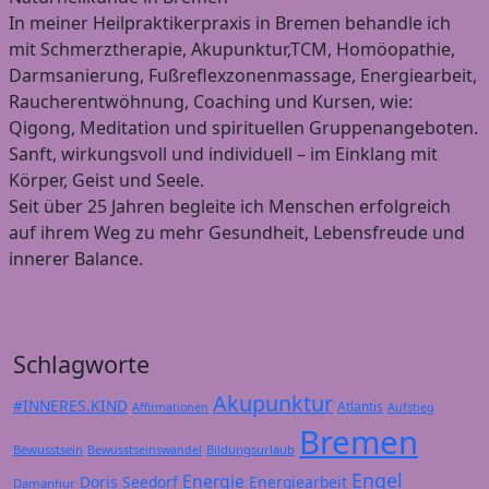
In meiner Heilpraktikerpraxis in Bremen behandle ich
mit Schmerztherapie, Akupunktur,TCM, Homöopathie,
Darmsanierung, Fußreflexzonenmassage, Energiearbeit,
Raucherentwöhnung, Coaching und Kursen, wie:
Qigong, Meditation und spirituellen Gruppenangeboten.
Sanft, wirkungsvoll und individuell – im Einklang mit
Körper, Geist und Seele.
Seit über 25 Jahren begleite ich Menschen erfolgreich
auf ihrem Weg zu mehr Gesundheit, Lebensfreude und
innerer Balance.
Schlagworte
Akupunktur
#INNERES.KIND
Atlantis
Affirmationen
Aufstieg
Bremen
Bewusstsein
Bildungsurlaub
Bewusstseinswandel
Engel
Energie
Doris Seedorf
Energiearbeit
Damanhur