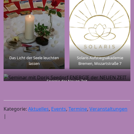
Das Licht der Seele leuchten
Solaris Aufstiegsakademie
lassen
Bremen, Mozartstraße 7
Energie der Neuen Zeit
Kategorie:
Aktuelles
,
Events
,
Termine
,
Veranstaltungen
|