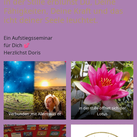
in der Stille erblühst Du, Deine
Fähigkeiten, Deine Kraft und das
icht deiner Seele leuchtet.
Ein Aufstiegsseminar
für Dich 💕
Herzlichst Doris
in der stille öffnet sich der
Verbunden ,mit Allem was ist
Lotus