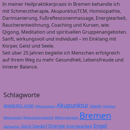
In meiner Heilpraktikerpraxis in Bremen behandle ich
mit Schmerztherapie, Akupunktur,TCM, Homöopathie,
Darmsanierung, Fußreflexzonenmassage, Energiearbeit,
Raucherentwöhnung, Coaching und Kursen, wie:
Qigong, Meditation und spirituellen Gruppenangeboten.
Sanft, wirkungsvoll und individuell – im Einklang mit
Körper, Geist und Seele.
Seit über 25 Jahren begleite ich Menschen erfolgreich
auf ihrem Weg zu mehr Gesundheit, Lebensfreude und
innerer Balance.
Schlagworte
Akupunktur
#INNERES.KIND
Atlantis
Affirmationen
Aufstieg
Bremen
Bewusstsein
Bildungsurlaub
Bewusstseinswandel
Engel
Energie
Doris Seedorf
Energiearbeit
Damanhur