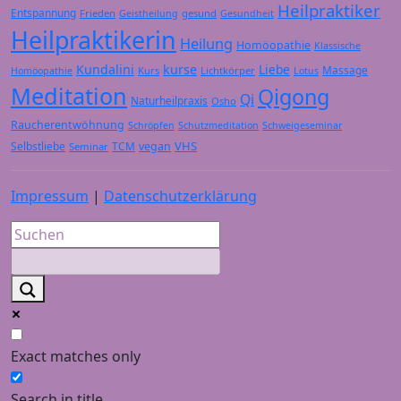
Heilpraktiker
Entspannung
Frieden
gesund
Geistheilung
Gesundheit
Heilpraktikerin
Heilung
Homöopathie
Klassische
Kundalini
kurse
Liebe
Massage
Kurs
Lichtkörper
Homöopathie
Lotus
Meditation
Qigong
Qi
Naturheilpraxis
Osho
Raucherentwöhnung
Schröpfen
Schutzmeditation
Schweigeseminar
VHS
Selbstliebe
TCM
vegan
Seminar
Impressum
|
Datenschutzerklärung
Exact matches only
Search in title