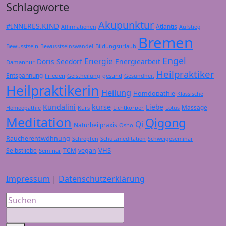
Schlagworte
Akupunktur
#INNERES.KIND
Atlantis
Affirmationen
Aufstieg
Bremen
Bewusstsein
Bildungsurlaub
Bewusstseinswandel
Engel
Energie
Doris Seedorf
Energiearbeit
Damanhur
Heilpraktiker
Entspannung
Frieden
gesund
Geistheilung
Gesundheit
Heilpraktikerin
Heilung
Homöopathie
Klassische
Kundalini
kurse
Liebe
Massage
Kurs
Lichtkörper
Homöopathie
Lotus
Meditation
Qigong
Qi
Naturheilpraxis
Osho
Raucherentwöhnung
Schröpfen
Schutzmeditation
Schweigeseminar
VHS
Selbstliebe
TCM
vegan
Seminar
Impressum
|
Datenschutzerklärung