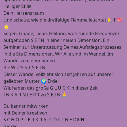
Heiliger Stille
Dein Herzensraum
Und schaue, wie die dreifaltige Flamme leuchtet🙏☀️💖
⭐️
Segen, Gnade, Liebe, Heilung, wohltuende Frequenzen,
aufgehoben S E I N in einer neuen Dimension. Ein
Seminar zur Unterstützung Deines Aufstiegsprozesses
in die 5te Dimensionen. Wir Alle sind im Wandel. Im
Wandel zu einem neuen
B E W U S S T S E I N
Dieser Wandel vollzieht sich seit Jahren auf unserer
geliebten Mutter 🌍 Erde
Wir, haben das große G L Ü C K in dieser Zeit
I N K A R N I E R T zu S E I N 🙏
Du kannst mitwirken,
mit Deiner kreativen
S C H Ö P F E R K R A FT Ö F F N E DICH
für die