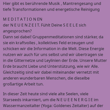
Hier gibt es berührende Musik , Mantrengesang und
tiefe Transformationen und energetische Reinigung
M E D I T A T I O N EN
der N E U E N Z E I T. Fühlt Deine S E E L E sich
angesprochen?
Dann sei dabei! Gruppenmeditationen sind stärker, da
sie ein kraftvolles , kollektives Feld erzeugen und
schicken wir die Information in die Welt. Diese Energie
nutzen wir auch für uns selbst und wir übertragen sie
in die Gitternetze und Leylinien der Erde. Unsere Mutter
Erde braucht Liebe und Unterstützung, wie wir Alle.
Gleichzeitig sind wir dabei miteinander vernetzt mit
anderen wunderbaren Menschen, die dieselbe
großartige Arbeit tun.
In dieser Zeit heute sind viele alte Seelen, viele
Starseeds inkarniert, um die N E U E E N E R G I E im
Wassermanzeitalter (Yoga: Goldenes Zeitalter) auf der