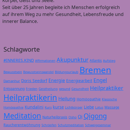
Körper, Geist und Seele.
Seit über 25 Jahren begleite ich Menschen erfolgreich
auf ihrem Weg zu mehr Gesundheit, Lebensfreude und
innerer Balance.
Schlagworte
Akupunktur
#INNERES.KIND
Atlantis
Affirmationen
Aufstieg
Bremen
Bewusstsein
Bildungsurlaub
Bewusstseinswandel
Engel
Energie
Doris Seedorf
Energiearbeit
Damanhur
Heilpraktiker
Entspannung
Frieden
gesund
Geistheilung
Gesundheit
Heilpraktikerin
Heilung
Homöopathie
Klassische
Kundalini
kurse
Liebe
Massage
Kurs
Lichtkörper
Homöopathie
Lotus
Meditation
Qigong
Qi
Naturheilpraxis
Osho
Raucherentwöhnung
Schröpfen
Schutzmeditation
Schweigeseminar