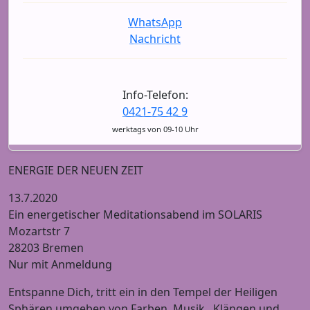
WhatsApp
Nachricht
Info-Telefon:
0421-75 42 9
werktags von 09-10 Uhr
ENERGIE DER NEUEN ZEIT
13.7.2020
Ein energetischer Meditationsabend im SOLARIS
Mozartstr 7
28203 Bremen
Nur mit Anmeldung
Entspanne Dich, tritt ein in den Tempel der Heiligen
Sphären umgeben von Farben, Musik , Klängen und