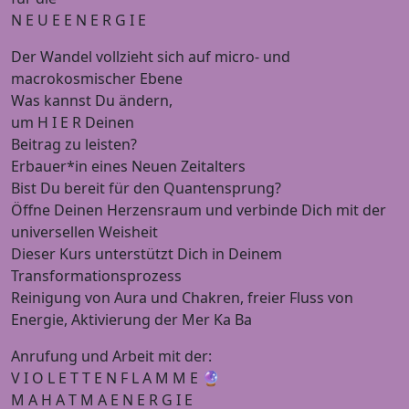
N E U E E N E R G I E
Der Wandel vollzieht sich auf micro- und
macrokosmischer Ebene
Was kannst Du ändern,
um H I E R Deinen
Beitrag zu leisten?
Erbauer*in eines Neuen Zeitalters
Bist Du bereit für den Quantensprung?
Öffne Deinen Herzensraum und verbinde Dich mit der
universellen Weisheit
Dieser Kurs unterstützt Dich in Deinem
Transformationsprozess
Reinigung von Aura und Chakren, freier Fluss von
Energie, Aktivierung der Mer Ka Ba
Anrufung und Arbeit mit der:
V I O L E T T E N F L A M M E 🔮
M A H A T M A E N E R G I E