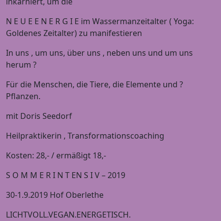
inkarniert, um die
N E U E E N E R G I E im Wassermanzeitalter ( Yoga:
Goldenes Zeitalter) zu manifestieren
In uns , um uns, über uns , neben uns und um uns
herum ?
Für die Menschen, die Tiere, die Elemente und ?
Pflanzen.
mit Doris Seedorf
Heilpraktikerin , Transformationscoaching
Kosten: 28,- / ermäßigt 18,-
S O M M E R I N T EN S I V – 2019
30-1.9.2019 Hof Oberlethe
LICHTVOLL.VEGAN.ENERGETISCH.