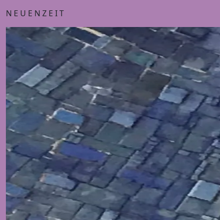
N E U E N Z E I T