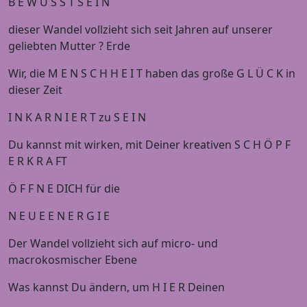
B E W U S S T S E I N
dieser Wandel vollzieht sich seit Jahren auf unserer
geliebten Mutter ? Erde
Wir, die M E N S C H H E I T haben das große G L Ü C K in
dieser Zeit
I N K A R N I E R T zu S E I N
Du kannst mit wirken, mit Deiner kreativen S C H Ö P F
E R K R A FT
Ö F F N E DICH für die
N E U E E N E R G I E
Der Wandel vollzieht sich auf micro- und
macrokosmischer Ebene
Was kannst Du ändern, um H I E R Deinen