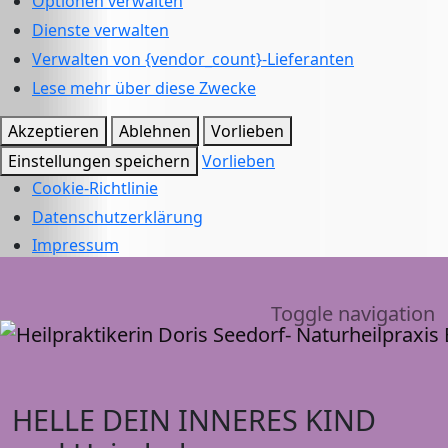
Optionen verwalten
Dienste verwalten
Verwalten von {vendor_count}-Lieferanten
Lese mehr über diese Zwecke
Akzeptieren
Ablehnen
Vorlieben
Einstellungen speichern
Vorlieben
Cookie-Richtlinie
Datenschutzerklärung
Impressum
Toggle navigation
HELLE DEIN INNERES KIND