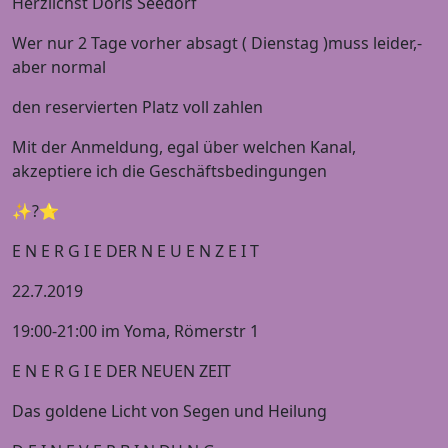
Herzlichst Doris Seedorf
Wer nur 2 Tage vorher absagt ( Dienstag )muss leider,-
aber normal
den reservierten Platz voll zahlen
Mit der Anmeldung, egal über welchen Kanal,
akzeptiere ich die Geschäftsbedingungen
✨?⭐️
E N E R G I E DER N E U E N Z E I T
22.7.2019
19:00-21:00 im Yoma, Römerstr 1
E N E R G I E DER NEUEN ZEIT
Das goldene Licht von Segen und Heilung