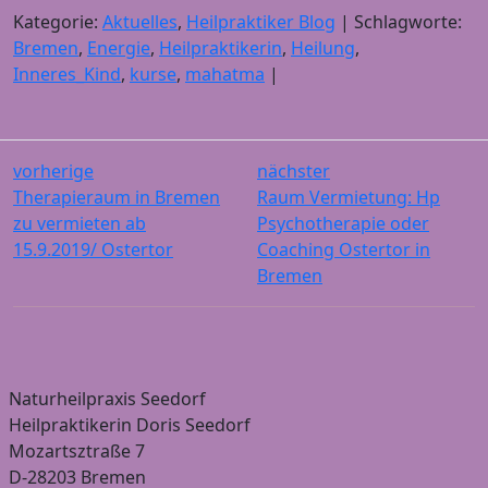
Kategorie:
Aktuelles
,
Heilpraktiker Blog
| Schlagworte:
Bremen
,
Energie
,
Heilpraktikerin
,
Heilung
,
Inneres_Kind
,
kurse
,
mahatma
|
vorherige
nächster
Therapieraum in Bremen
Raum Vermietung: Hp
zu vermieten ab
Psychotherapie oder
15.9.2019/ Ostertor
Coaching Ostertor in
Bremen
Naturheilpraxis Seedorf
Heilpraktikerin Doris Seedorf
Mozartsztraße 7
D-28203 Bremen