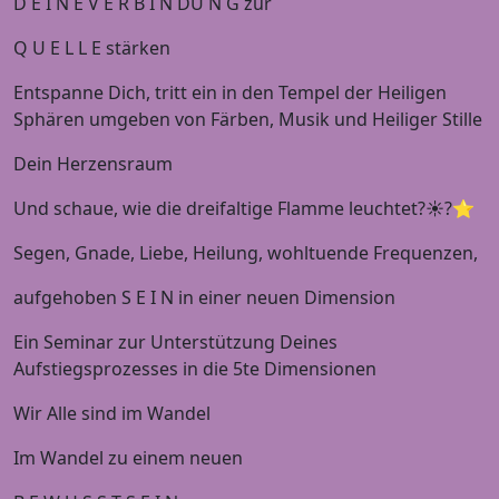
D E I N E V E R B I N DU N G zur
Q U E L L E stärken
Entspanne Dich, tritt ein in den Tempel der Heiligen
Sphären umgeben von Färben, Musik und Heiliger Stille
Dein Herzensraum
Und schaue, wie die dreifaltige Flamme leuchtet?☀️?⭐️
Segen, Gnade, Liebe, Heilung, wohltuende Frequenzen,
aufgehoben S E I N in einer neuen Dimension
Ein Seminar zur Unterstützung Deines
Aufstiegsprozesses in die 5te Dimensionen
Wir Alle sind im Wandel
Im Wandel zu einem neuen