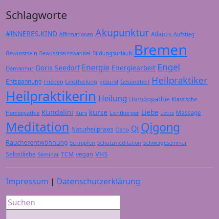
Schlagworte
Akupunktur
#INNERES.KIND
Atlantis
Affirmationen
Aufstieg
Bremen
Bewusstsein
Bildungsurlaub
Bewusstseinswandel
Engel
Energie
Doris Seedorf
Energiearbeit
Damanhur
Heilpraktiker
Entspannung
Frieden
gesund
Geistheilung
Gesundheit
Heilpraktikerin
Heilung
Homöopathie
Klassische
Kundalini
kurse
Liebe
Massage
Kurs
Lichtkörper
Homöopathie
Lotus
Meditation
Qigong
Qi
Naturheilpraxis
Osho
Raucherentwöhnung
Schröpfen
Schutzmeditation
Schweigeseminar
VHS
Selbstliebe
TCM
vegan
Seminar
Impressum
|
Datenschutzerklärung