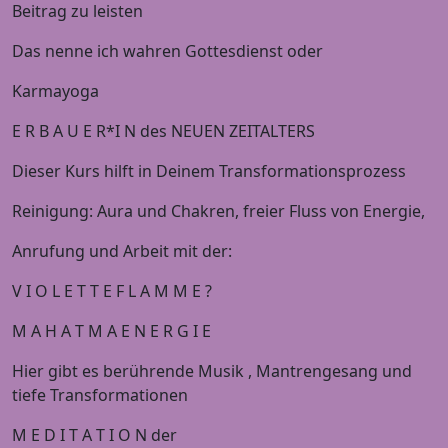
Beitrag zu leisten
Das nenne ich wahren Gottesdienst oder
Karmayoga
E R B A U E R*I N des NEUEN ZEITALTERS
Dieser Kurs hilft in Deinem Transformationsprozess
Reinigung: Aura und Chakren, freier Fluss von Energie,
Anrufung und Arbeit mit der:
V I O L E T T E F L A M M E ?
M A H A T M A E N E R G I E
Hier gibt es berührende Musik , Mantrengesang und
tiefe Transformationen
M E D I T A T I O N der