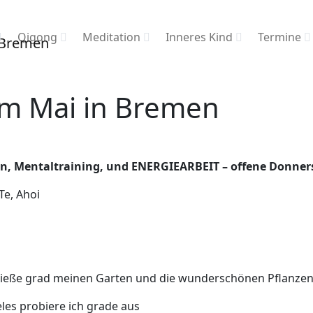
Qigong
Meditation
Inneres Kind
Termine
 im Mai in Bremen
ion, Mentaltraining, und ENERGIEARBEIT – offene Donne
Te, Ahoi
enieße grad meinen Garten und die wunderschönen Pflanze
eles probiere ich grade aus