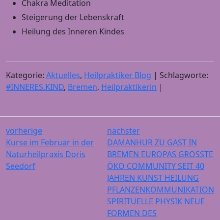
Chakra Meditation
Steigerung der Lebenskraft
Heilung des Inneren Kindes
Kategorie:
Aktuelles
,
Heilpraktiker Blog
| Schlagworte:
#INNERES.KIND
,
Bremen
,
Heilpraktikerin
|
vorherige
nächster
Kurse im Februar in der
DAMANHUR ZU GAST IN
Naturheilpraxis Doris
BREMEN EUROPAS GRÖSSTE
Seedorf
ÖKO COMMUNITY SEIT 40
JAHREN KUNST HEILUNG
PFLANZENKOMMUNIKATION
SPIRITUELLE PHYSIK NEUE
FORMEN DES