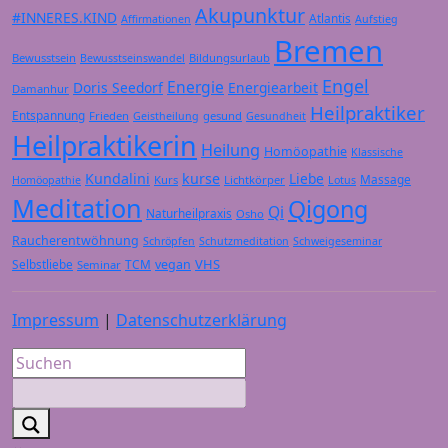
Akupunktur
#INNERES.KIND
Atlantis
Affirmationen
Aufstieg
Bremen
Bewusstsein
Bildungsurlaub
Bewusstseinswandel
Engel
Energie
Doris Seedorf
Energiearbeit
Damanhur
Heilpraktiker
Entspannung
Frieden
gesund
Geistheilung
Gesundheit
Heilpraktikerin
Heilung
Homöopathie
Klassische
Kundalini
kurse
Liebe
Massage
Kurs
Lichtkörper
Homöopathie
Lotus
Meditation
Qigong
Qi
Naturheilpraxis
Osho
Raucherentwöhnung
Schröpfen
Schutzmeditation
Schweigeseminar
VHS
Selbstliebe
TCM
vegan
Seminar
Impressum
|
Datenschutzerklärung