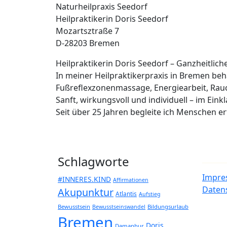
Naturheilpraxis Seedorf
Heilpraktikerin Doris Seedorf
Mozartsztraße 7
D-28203 Bremen
Heilpraktikerin Doris Seedorf – Ganzheitlic
In meiner Heilpraktikerpraxis in Bremen b
Fußreflexzonenmassage, Energiearbeit, Rau
Sanft, wirkungsvoll und individuell – im Eink
Seit über 25 Jahren begleite ich Menschen 
Schlagworte
Impre
#INNERES.KIND
Affirmationen
Daten
Akupunktur
Atlantis
Aufstieg
Bewusstsein
Bildungsurlaub
Bewusstseinswandel
Bremen
Doris
Damanhur