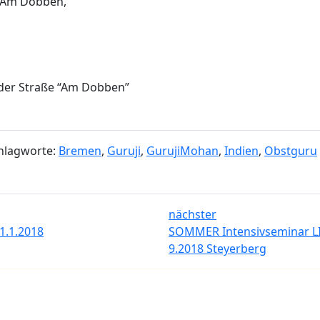
10 Am Dobben,
 der Straße “Am Dobben”
hlagworte:
Bremen
,
Guruji
,
GurujiMohan
,
Indien
,
Obstguru
nächster
.1.2018
SOMMER Intensivseminar L
9.2018 Steyerberg