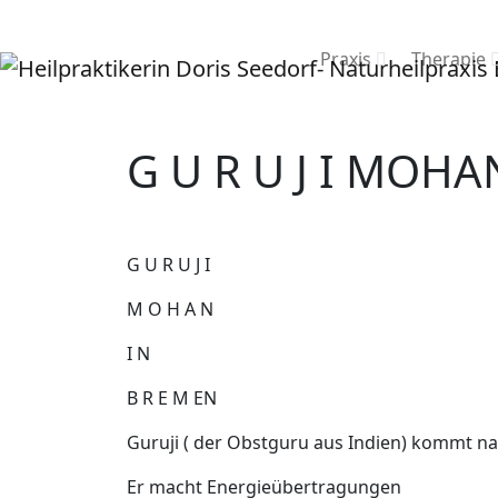
Praxis
Therapie
G U R U J I MOHA
G U R U J I
M O H A N
I N
B R E M EN
Guruji ( der Obstguru aus Indien) kommt n
Er macht Energieübertragungen