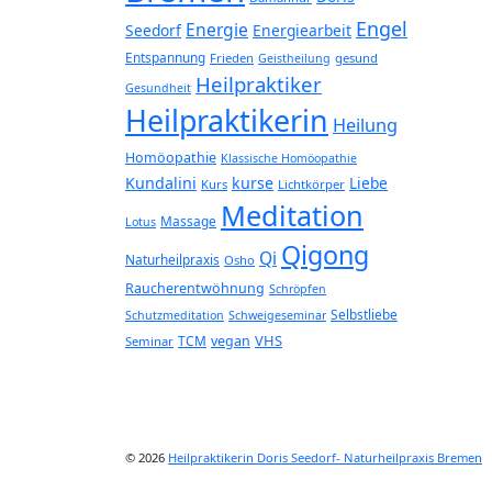
Engel
Energie
Seedorf
Energiearbeit
Entspannung
Frieden
gesund
Geistheilung
Heilpraktiker
Gesundheit
Heilpraktikerin
Heilung
Homöopathie
Klassische Homöopathie
Kundalini
kurse
Liebe
Kurs
Lichtkörper
Meditation
Massage
Lotus
Qigong
Qi
Naturheilpraxis
Osho
Raucherentwöhnung
Schröpfen
Selbstliebe
Schutzmeditation
Schweigeseminar
VHS
TCM
vegan
Seminar
© 2026
Heilpraktikerin Doris Seedorf- Naturheilpraxis Bremen