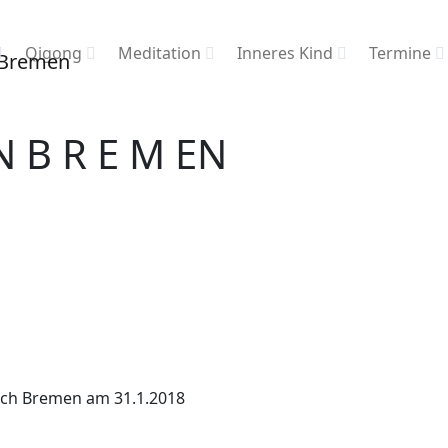
Qigong
Meditation
Inneres Kind
Termine
N B R E M EN
ach Bremen am 31.1.2018