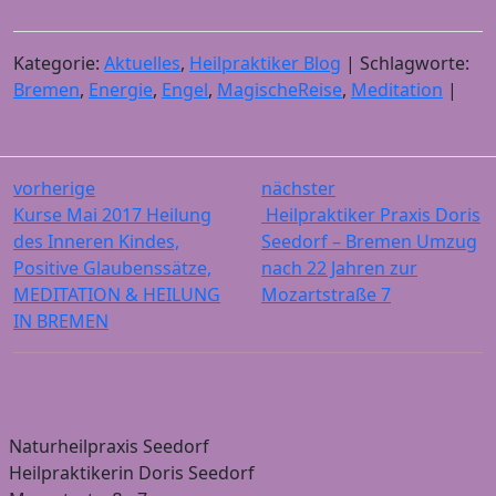
Kategorie:
Aktuelles
,
Heilpraktiker Blog
| Schlagworte:
Bremen
,
Energie
,
Engel
,
MagischeReise
,
Meditation
|
vorherige
nächster
Kurse Mai 2017 Heilung
Heilpraktiker Praxis Doris
des Inneren Kindes,
Seedorf – Bremen Umzug
Positive Glaubenssätze,
nach 22 Jahren zur
MEDITATION & HEILUNG
Mozartstraße 7
IN BREMEN
Naturheilpraxis Seedorf
Heilpraktikerin Doris Seedorf