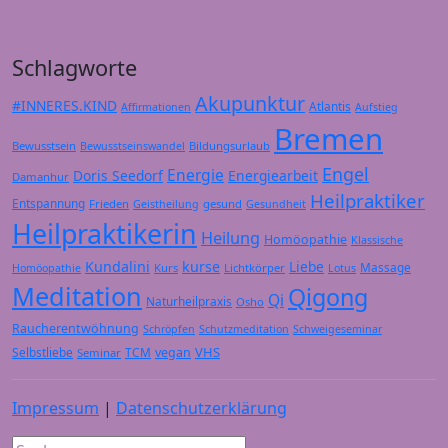
Schlagworte
Akupunktur
#INNERES.KIND
Atlantis
Affirmationen
Aufstieg
Bremen
Bewusstsein
Bildungsurlaub
Bewusstseinswandel
Engel
Energie
Doris Seedorf
Energiearbeit
Damanhur
Heilpraktiker
Entspannung
Frieden
gesund
Geistheilung
Gesundheit
Heilpraktikerin
Heilung
Homöopathie
Klassische
Kundalini
kurse
Liebe
Massage
Kurs
Lichtkörper
Homöopathie
Lotus
Meditation
Qigong
Qi
Naturheilpraxis
Osho
Raucherentwöhnung
Schröpfen
Schutzmeditation
Schweigeseminar
VHS
Selbstliebe
TCM
vegan
Seminar
Impressum
|
Datenschutzerklärung