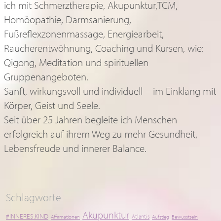
Fußreflexzonenmassage, Energiearbeit,
Raucherentwöhnung, Coaching und Kursen, wie:
Qigong, Meditation und spirituellen
Gruppenangeboten.
Sanft, wirkungsvoll und individuell – im Einklang mit
Körper, Geist und Seele.
Seit über 25 Jahren begleite ich Menschen
erfolgreich auf ihrem Weg zu mehr Gesundheit,
Lebensfreude und innerer Balance.
Schlagworte
Akupunktur
#INNERES.KIND
Atlantis
Affirmationen
Aufstieg
Bewusstsein
Bremen
Doris Seedorf
Bewusstseinswandel
Bildungsurlaub
Damanhur
Engel
Energie
Energiearbeit
Entspannung
Frieden
Geistheilung
gesund