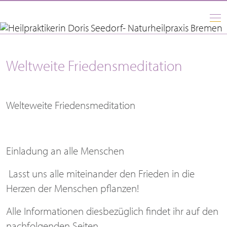
To
na
Weltweite Friedensmeditation
Welteweite Friedensmeditation
Einladung an alle Menschen
Lasst uns alle miteinander den Frieden in die
Herzen der Menschen pflanzen!
Alle Informationen diesbezüglich findet ihr auf den
nachfolgenden Seiten.
Stellt euch vor, es ist Frieden – und alle machen