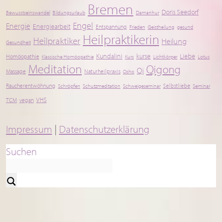
Heilpraktikerin
Heilpraktiker
Heilung
Gesundheit
Kundalini
kurse
Liebe
Homöopathie
Klassische Homöopathie
Kurs
Lichtkörper
Lotus
Meditation
Qigong
Qi
Massage
Naturheilpraxis
Osho
Raucherentwöhnung
Selbstliebe
Schröpfen
Schutzmeditation
Schweigeseminar
Seminar
vegan
VHS
TCM
Impressum
|
Datenschutzerklärung
© 2026
Heilpraktikerin Doris Seedorf- Naturheilpraxis Bremen