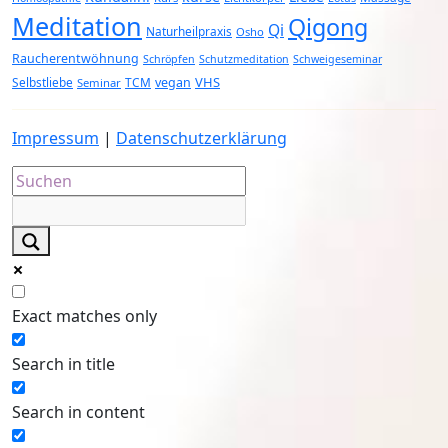
Meditation
Qigong
Qi
Naturheilpraxis
Osho
Raucherentwöhnung
Schröpfen
Schutzmeditation
Schweigeseminar
VHS
Selbstliebe
TCM
vegan
Seminar
Impressum
|
Datenschutzerklärung
Exact matches only
Search in title
Search in content