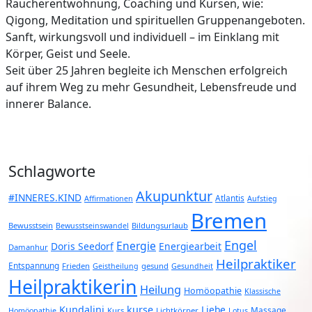
Raucherentwöhnung, Coaching und Kursen, wie:
Qigong, Meditation und spirituellen Gruppenangeboten.
Sanft, wirkungsvoll und individuell – im Einklang mit
Körper, Geist und Seele.
Seit über 25 Jahren begleite ich Menschen erfolgreich
auf ihrem Weg zu mehr Gesundheit, Lebensfreude und
innerer Balance.
Schlagworte
Akupunktur
#INNERES.KIND
Atlantis
Affirmationen
Aufstieg
Bremen
Bewusstsein
Bildungsurlaub
Bewusstseinswandel
Engel
Energie
Doris Seedorf
Energiearbeit
Damanhur
Heilpraktiker
Entspannung
Frieden
gesund
Geistheilung
Gesundheit
Heilpraktikerin
Heilung
Homöopathie
Klassische
Kundalini
kurse
Liebe
Massage
Kurs
Lichtkörper
Homöopathie
Lotus