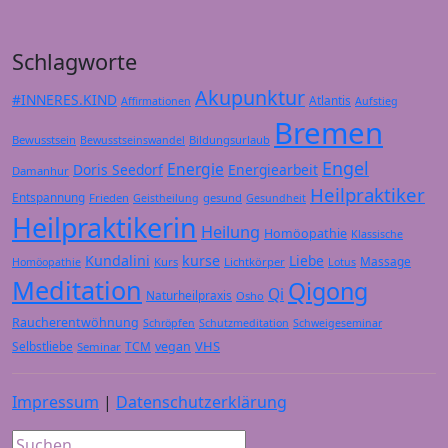
Schlagworte
Akupunktur
#INNERES.KIND
Atlantis
Affirmationen
Aufstieg
Bremen
Bewusstsein
Bildungsurlaub
Bewusstseinswandel
Engel
Energie
Doris Seedorf
Energiearbeit
Damanhur
Heilpraktiker
Entspannung
Frieden
gesund
Geistheilung
Gesundheit
Heilpraktikerin
Heilung
Homöopathie
Klassische
Kundalini
kurse
Liebe
Massage
Kurs
Lichtkörper
Homöopathie
Lotus
Meditation
Qigong
Qi
Naturheilpraxis
Osho
Raucherentwöhnung
Schröpfen
Schutzmeditation
Schweigeseminar
VHS
Selbstliebe
TCM
vegan
Seminar
Impressum
|
Datenschutzerklärung