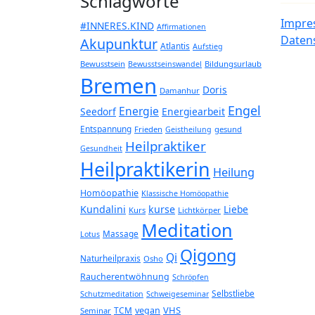
Schlagworte
Impre
#INNERES.KIND
Affirmationen
Daten
Akupunktur
Atlantis
Aufstieg
Bewusstsein
Bildungsurlaub
Bewusstseinswandel
Bremen
Doris
Damanhur
Engel
Energie
Seedorf
Energiearbeit
Entspannung
Frieden
gesund
Geistheilung
Heilpraktiker
Gesundheit
Heilpraktikerin
Heilung
Homöopathie
Klassische Homöopathie
Kundalini
kurse
Liebe
Kurs
Lichtkörper
Meditation
Massage
Lotus
Qigong
Qi
Naturheilpraxis
Osho
Raucherentwöhnung
Schröpfen
Selbstliebe
Schutzmeditation
Schweigeseminar
VHS
TCM
vegan
Seminar