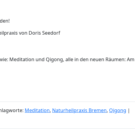
den!
lpraxis von Doris Seedorf
wie: Meditation und Qigong, alle in den neuen Räumen: Am
hlagworte:
Meditation
,
Naturheilpraxis Bremen
,
Qigong
|