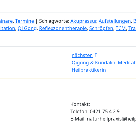
inare
,
Termine
| Schlagworte:
Akupressur
,
Aufstellungen
,
itation
,
Qi Gong
,
Reflexzonentherapie
,
Schröpfen
,
TCM
,
Tr
nächster
Qigong & Kundalini Meditat
Heilpraktikerin
Kontakt:
Telefon: 0421-75 4 2 9
E-Mail: naturheilpraxis@heil