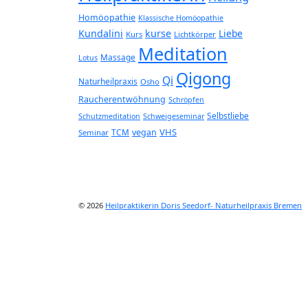
Homöopathie
Klassische Homöopathie
Kundalini
kurse
Liebe
Kurs
Lichtkörper
Meditation
Massage
Lotus
Qigong
Qi
Naturheilpraxis
Osho
Raucherentwöhnung
Schröpfen
Selbstliebe
Schutzmeditation
Schweigeseminar
VHS
TCM
vegan
Seminar
© 2026
Heilpraktikerin Doris Seedorf- Naturheilpraxis Bremen