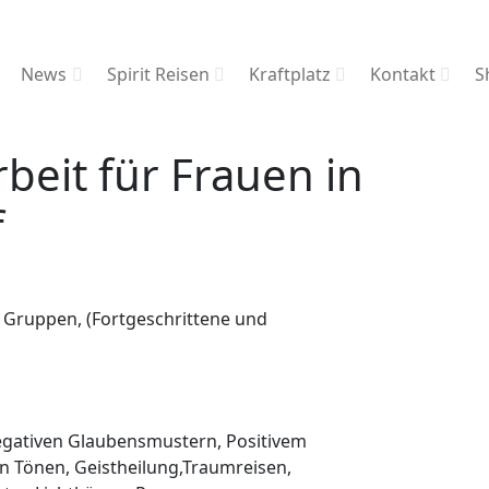
News
Spirit Reisen
Kraftplatz
Kontakt
S
beit für Frauen in
f
s Gruppen, (Fortgeschrittene und
 negativen Glaubensmustern, Positivem
en Tönen, Geistheilung,Traumreisen,