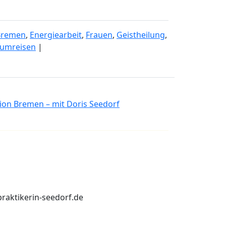
Bremen
,
Energiearbeit
,
Frauen
,
Geistheilung
,
aumreisen
|
ion Bremen – mit Doris Seedorf
praktikerin-seedorf.de