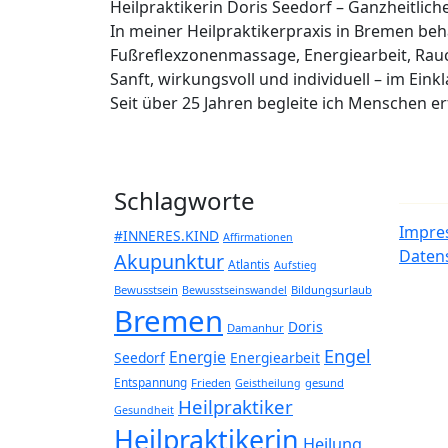
Heilpraktikerin Doris Seedorf – Ganzheitlic
In meiner Heilpraktikerpraxis in Bremen b
Fußreflexzonenmassage, Energiearbeit, Rau
Sanft, wirkungsvoll und individuell – im Eink
Seit über 25 Jahren begleite ich Menschen 
Schlagworte
Impre
#INNERES.KIND
Affirmationen
Daten
Akupunktur
Atlantis
Aufstieg
Bewusstsein
Bildungsurlaub
Bewusstseinswandel
Bremen
Doris
Damanhur
Engel
Energie
Seedorf
Energiearbeit
Entspannung
Frieden
gesund
Geistheilung
Heilpraktiker
Gesundheit
Heilpraktikerin
Heilung