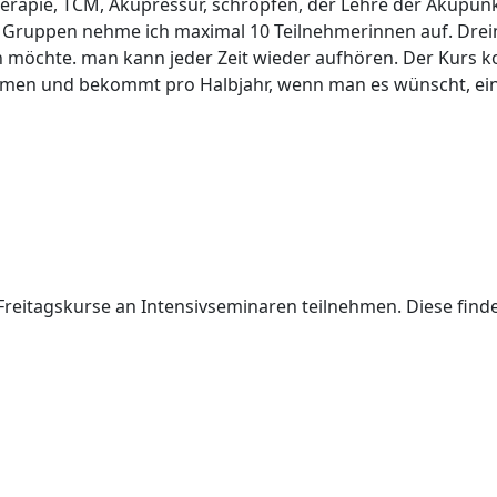
erapie, TCM, Akupressur, schröpfen, der Lehre der Akupunk
 Gruppen nehme ich maximal 10 Teilnehmerinnen auf. Drei
möchte. man kann jeder Zeit wieder aufhören. Der Kurs kos
men und bekommt pro Halbjahr, wenn man es wünscht, eine B
 Freitagskurse an Intensivseminaren teilnehmen. Diese fi