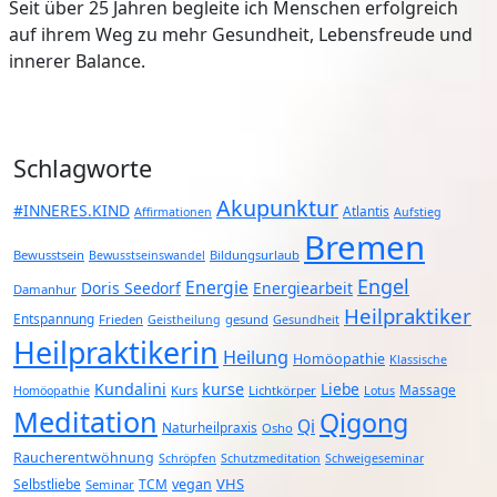
Seit über 25 Jahren begleite ich Menschen erfolgreich
auf ihrem Weg zu mehr Gesundheit, Lebensfreude und
innerer Balance.
Schlagworte
Akupunktur
#INNERES.KIND
Atlantis
Affirmationen
Aufstieg
Bremen
Bewusstsein
Bildungsurlaub
Bewusstseinswandel
Engel
Energie
Doris Seedorf
Energiearbeit
Damanhur
Heilpraktiker
Entspannung
Frieden
gesund
Geistheilung
Gesundheit
Heilpraktikerin
Heilung
Homöopathie
Klassische
Kundalini
kurse
Liebe
Massage
Kurs
Lichtkörper
Homöopathie
Lotus
Meditation
Qigong
Qi
Naturheilpraxis
Osho
Raucherentwöhnung
Schröpfen
Schutzmeditation
Schweigeseminar
VHS
Selbstliebe
TCM
vegan
Seminar