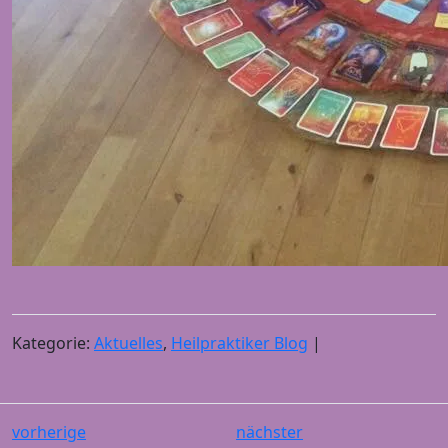
Kategorie:
Aktuelles
,
Heilpraktiker Blog
|
vorherige
nächster