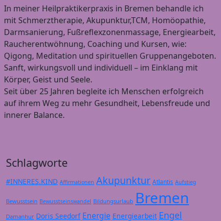
In meiner Heilpraktikerpraxis in Bremen behandle ich
mit Schmerztherapie, Akupunktur,TCM, Homöopathie,
Darmsanierung, Fußreflexzonenmassage, Energiearbeit,
Raucherentwöhnung, Coaching und Kursen, wie:
Qigong, Meditation und spirituellen Gruppenangeboten.
Sanft, wirkungsvoll und individuell – im Einklang mit
Körper, Geist und Seele.
Seit über 25 Jahren begleite ich Menschen erfolgreich
auf ihrem Weg zu mehr Gesundheit, Lebensfreude und
innerer Balance.
Schlagworte
Akupunktur
#INNERES.KIND
Atlantis
Affirmationen
Aufstieg
Bremen
Bewusstsein
Bildungsurlaub
Bewusstseinswandel
Engel
Energie
Doris Seedorf
Energiearbeit
Damanhur