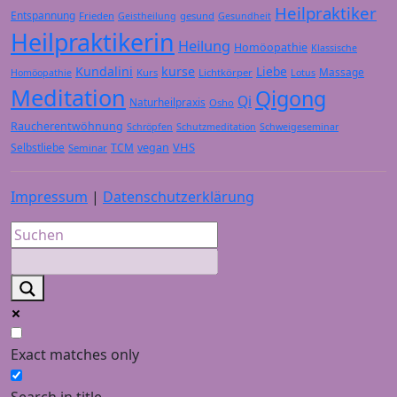
Heilpraktiker
Entspannung
Frieden
gesund
Geistheilung
Gesundheit
Heilpraktikerin
Heilung
Homöopathie
Klassische
Kundalini
kurse
Liebe
Massage
Kurs
Lichtkörper
Homöopathie
Lotus
Meditation
Qigong
Qi
Naturheilpraxis
Osho
Raucherentwöhnung
Schröpfen
Schutzmeditation
Schweigeseminar
VHS
Selbstliebe
TCM
vegan
Seminar
Impressum
|
Datenschutzerklärung
Exact matches only