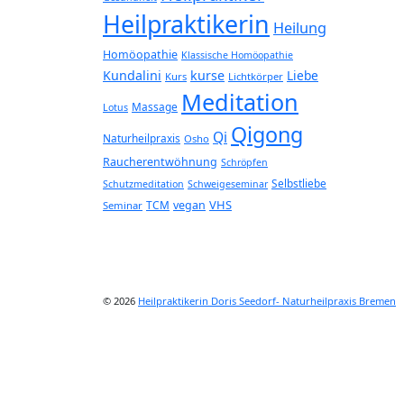
Heilpraktikerin
Heilung
Homöopathie
Klassische Homöopathie
Kundalini
kurse
Liebe
Kurs
Lichtkörper
Meditation
Massage
Lotus
Qigong
Qi
Naturheilpraxis
Osho
Raucherentwöhnung
Schröpfen
Selbstliebe
Schutzmeditation
Schweigeseminar
VHS
TCM
vegan
Seminar
© 2026
Heilpraktikerin Doris Seedorf- Naturheilpraxis Bremen