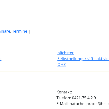
inare
,
Termine
|
nächster
e
Selbstheilungskräfte aktivi
OHZ
Kontakt:
Telefon: 0421-75 4 2 9
E-Mail: naturheilpraxis@heil