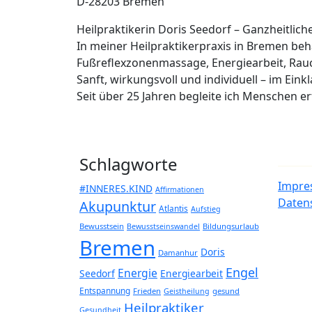
D-28203 Bremen
Heilpraktikerin Doris Seedorf – Ganzheitlic
In meiner Heilpraktikerpraxis in Bremen b
Fußreflexzonenmassage, Energiearbeit, Rau
Sanft, wirkungsvoll und individuell – im Eink
Seit über 25 Jahren begleite ich Menschen 
Schlagworte
Impre
#INNERES.KIND
Affirmationen
Daten
Akupunktur
Atlantis
Aufstieg
Bewusstsein
Bildungsurlaub
Bewusstseinswandel
Bremen
Doris
Damanhur
Engel
Energie
Seedorf
Energiearbeit
Entspannung
Frieden
gesund
Geistheilung
Heilpraktiker
Gesundheit