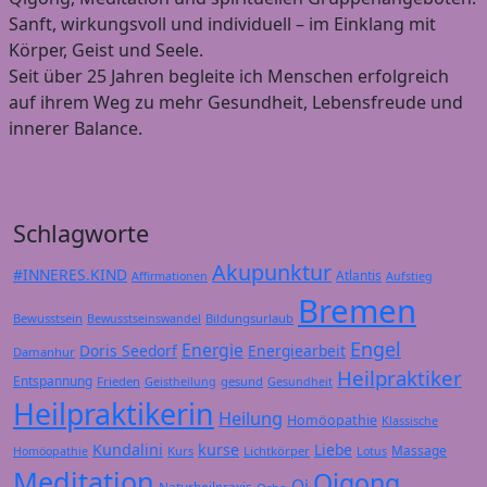
Sanft, wirkungsvoll und individuell – im Einklang mit
Körper, Geist und Seele.
Seit über 25 Jahren begleite ich Menschen erfolgreich
auf ihrem Weg zu mehr Gesundheit, Lebensfreude und
innerer Balance.
Schlagworte
Akupunktur
#INNERES.KIND
Atlantis
Affirmationen
Aufstieg
Bremen
Bewusstsein
Bildungsurlaub
Bewusstseinswandel
Engel
Energie
Doris Seedorf
Energiearbeit
Damanhur
Heilpraktiker
Entspannung
Frieden
gesund
Geistheilung
Gesundheit
Heilpraktikerin
Heilung
Homöopathie
Klassische
Kundalini
kurse
Liebe
Massage
Kurs
Lichtkörper
Homöopathie
Lotus
Meditation
Qigong
Qi
Naturheilpraxis