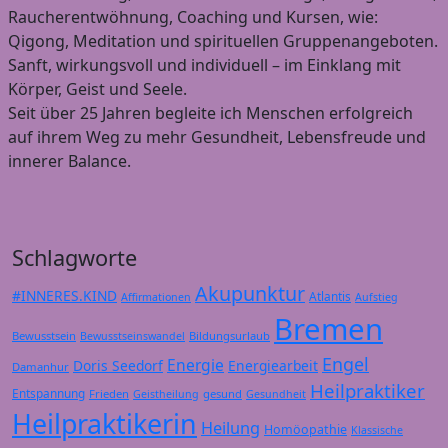
Raucherentwöhnung, Coaching und Kursen, wie:
Qigong, Meditation und spirituellen Gruppenangeboten.
Sanft, wirkungsvoll und individuell – im Einklang mit
Körper, Geist und Seele.
Seit über 25 Jahren begleite ich Menschen erfolgreich
auf ihrem Weg zu mehr Gesundheit, Lebensfreude und
innerer Balance.
Schlagworte
Akupunktur
#INNERES.KIND
Atlantis
Affirmationen
Aufstieg
Bremen
Bewusstsein
Bildungsurlaub
Bewusstseinswandel
Engel
Energie
Doris Seedorf
Energiearbeit
Damanhur
Heilpraktiker
Entspannung
Frieden
gesund
Geistheilung
Gesundheit
Heilpraktikerin
Heilung
Homöopathie
Klassische