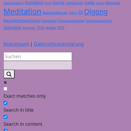
Kundalini
kurse
Liebe
Massage
Kurs
Lichtkörper
Homöopathie
Lotus
Meditation
Qigong
Qi
Naturheilpraxis
Osho
Raucherentwöhnung
Schröpfen
Schutzmeditation
Schweigeseminar
VHS
Selbstliebe
TCM
vegan
Seminar
Impressum
|
Datenschutzerklärung
Exact matches only
Search in title
Search in content