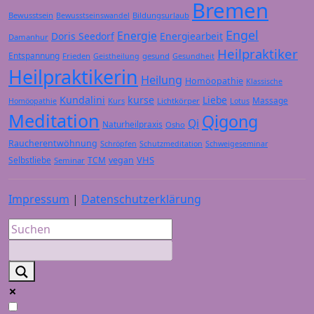
Bremen
Bewusstsein
Bildungsurlaub
Bewusstseinswandel
Engel
Energie
Doris Seedorf
Energiearbeit
Damanhur
Heilpraktiker
Entspannung
Frieden
gesund
Geistheilung
Gesundheit
Heilpraktikerin
Heilung
Homöopathie
Klassische
Kundalini
kurse
Liebe
Massage
Kurs
Lichtkörper
Homöopathie
Lotus
Meditation
Qigong
Qi
Naturheilpraxis
Osho
Raucherentwöhnung
Schröpfen
Schutzmeditation
Schweigeseminar
VHS
Selbstliebe
TCM
vegan
Seminar
Impressum
|
Datenschutzerklärung