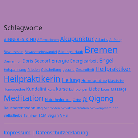
Schlagworte
Akupunktur
#INNERES.KIND
Atlantis
Affirmationen
Aufstieg
Bremen
Bewusstsein
Bildungsurlaub
Bewusstseinswandel
Engel
Energie
Doris Seedorf
Energiearbeit
Damanhur
Heilpraktiker
Entspannung
Frieden
gesund
Geistheilung
Gesundheit
Heilpraktikerin
Heilung
Homöopathie
Klassische
Kundalini
kurse
Liebe
Massage
Kurs
Lichtkörper
Homöopathie
Lotus
Meditation
Qigong
Qi
Naturheilpraxis
Osho
Raucherentwöhnung
Schröpfen
Schutzmeditation
Schweigeseminar
VHS
Selbstliebe
TCM
vegan
Seminar
Impressum
|
Datenschutzerklärung